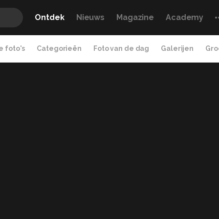
Ontdek
Nieuws
Magazine
Academy
 foto's
Categorieën
Foto van de dag
Galerijen
Gro