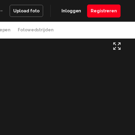
Inloggen
Registreren
Upload foto
epen
Fotowedstrijden