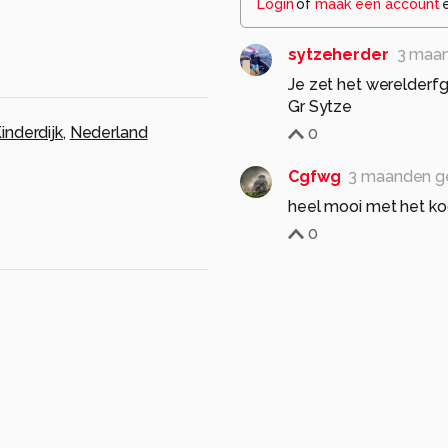
Login
of
maak een account
sytzeherder
3 maa
Je zet het werelderfg
Gr Sytze
inderdijk
,
Nederland
0
Cgfwg
3 maanden g
heel mooi met het ko
0