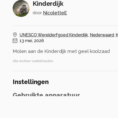
Kinderdijk
NicoletteE
door
UNESCO Werelderfgoed Kinderdijk
,
Nederwaard
,
K
13 mei, 2026
Molen aan de Kinderdijk met geel koolzaad
Alle rechten voorbehouden
Instellingen
Gebruikte apparatuur
Sony FE 24-105G 4.0
Sony A7RIII