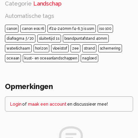
Categorie
Landschap
Automatische tags
canon
canon eos r6
rf24-240mm f4-6.3 is usm
iso 100
diafragma ƒ/20
sluitertijd 1s
brandpuntafstand 40mm
waterlichaam
horizon
vloeistof
zee
strand
schemering
oceaan
kust- en oceaanlandschappen
nagloed
Opmerkingen
Login
of
maak een account
en discussieer mee!