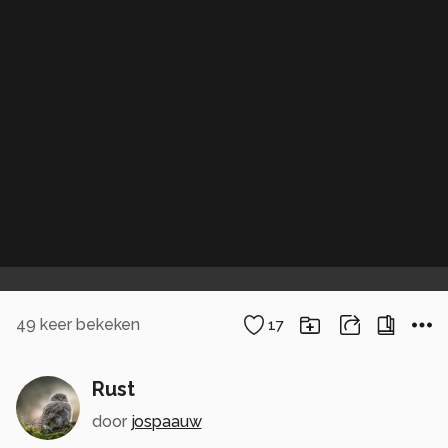
49
keer bekeken
17
Rust
door
jospaauw