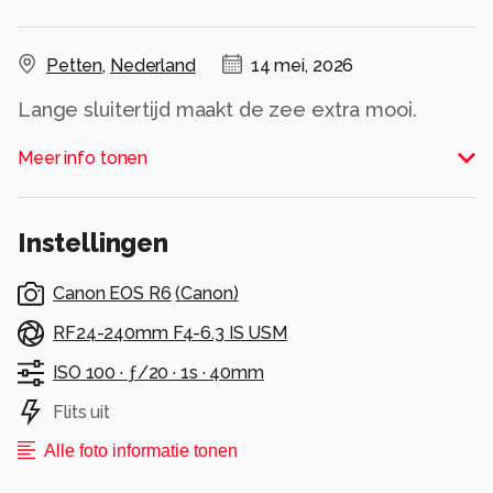
Petten
,
Nederland
14 mei, 2026
Lange sluitertijd maakt de zee extra mooi.
Alle rechten voorbehouden
Meer info tonen
Instellingen
Canon EOS R6
(
Canon
)
RF24-240mm F4-6.3 IS USM
ISO 100 ·
ƒ/20 ·
1s ·
40mm
Flits uit
Alle foto informatie tonen