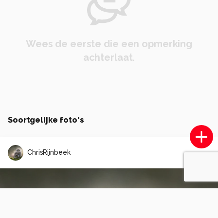
Wees de eerste die een opmerking
achterlaat.
Soortgelijke foto's
ChrisRijnbeek