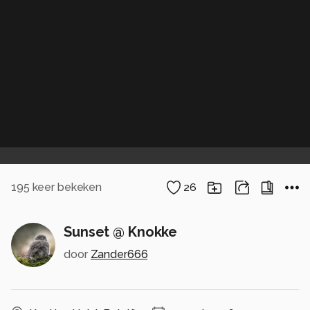
195
keer bekeken
26
Sunset @ Knokke
door
Zander666