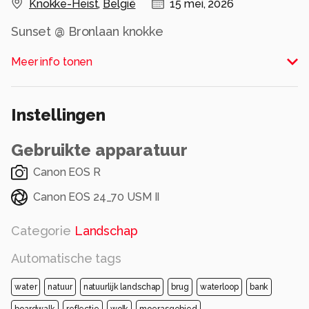
Knokke-Heist
,
België
15 mei, 2026
Sunset @ Bronlaan knokke
Alle rechten voorbehouden
Meer info tonen
Instellingen
Gebruikte apparatuur
Canon EOS R
Canon EOS 24_70 USM II
Categorie
Landschap
Automatische tags
water
natuur
natuurlijk landschap
brug
waterloop
bank
boardwalk
reflectie
wolk
moerasgebied