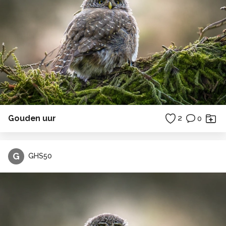
Gouden uur
2
0
G
GHS50