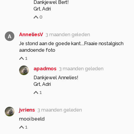
Dankjewel Bert!
Grt, Adri
0
AnneliesV
3 maanden geleden
A
Je stond aan de goede kant....Fraaie nostalgisch
aandoende foto
1
apadmos
3 maanden geleden
Dankjewel Annelies!
Grt, Adri
1
jvriens
3 maanden geleden
mooi beeld
1