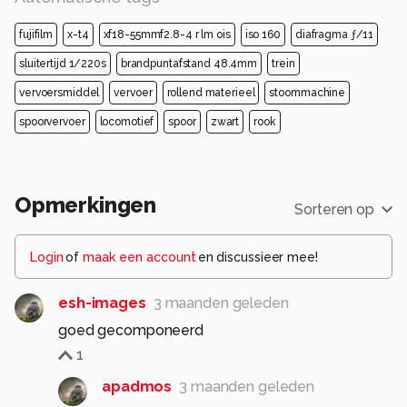
fujifilm
x-t4
xf18-55mmf2.8-4 r lm ois
iso 160
diafragma ƒ/11
sluitertijd 1/220s
brandpuntafstand 48.4mm
trein
vervoersmiddel
vervoer
rollend materieel
stoommachine
spoorvervoer
locomotief
spoor
zwart
rook
Opmerkingen
Sorteren op
Login
of
maak een account
en discussieer mee!
esh-images
3 maanden geleden
goed gecomponeerd
1
apadmos
3 maanden geleden