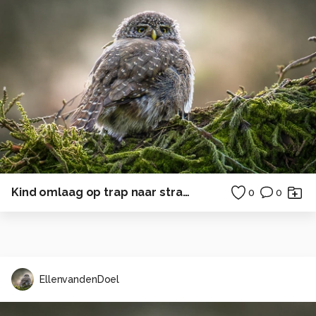
Kind omlaag op trap naar strand zee
0
0
EllenvandenDoel