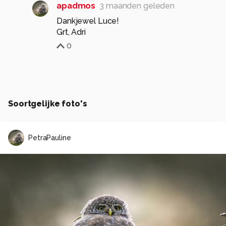
apadmos
3 maanden geleden
Dankjewel Luce!
Grt, Adri
0
Soortgelijke foto's
PetraPauline