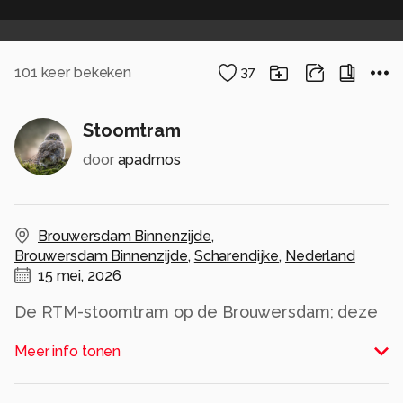
101
keer bekeken
37
Stoomtram
door
apadmos
Brouwersdam Binnenzijde
,
Brouwersdam Binnenzijde
,
Scharendijke
,
Nederland
15 mei, 2026
De RTM-stoomtram op de Brouwersdam; deze
keer met 2 locomotieven.
Meer info tonen
Alle rechten voorbehouden