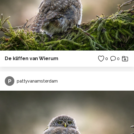
De kliffen van Wierum
0
0
P
pattyvanamsterdam