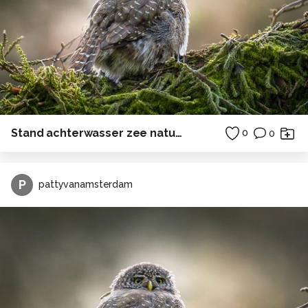
Stand achterwasser zee natuur ostsee duitsland camping
0
0
P
pattyvanamsterdam