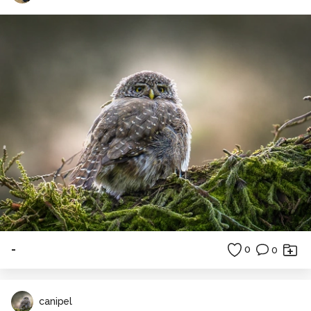
-
0
0
canipel