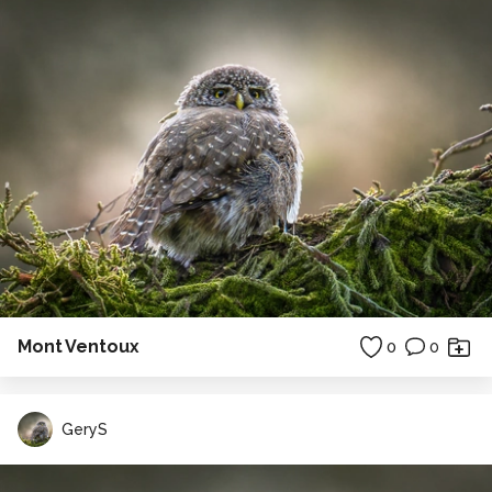
Mont Ventoux
0
0
GeryS