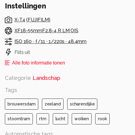
Instellingen
X-T4
(
FUJIFILM
)
XF18-55mmF2.8-4 R LM OIS
ISO 160 ·
ƒ/11 ·
1/220s ·
48.4mm
Flits uit
Alle foto informatie tonen
Categorie
Landschap
Tags
brouwersdam
zeeland
scharendijke
stoomtram
rtm
lucht
wolken
rook
Automatische tags