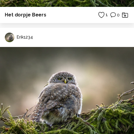
Het dorpje Beers
1
0
Erik1234