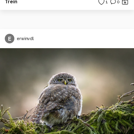
Trein
1
0
E
erwinvdl