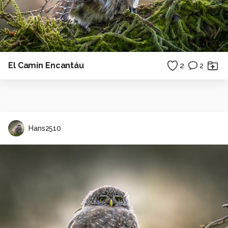
El Camín Encantáu
2
2
Hans2510