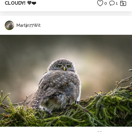
CLOUDY! 💜❤️
0
1
Martijn77Wit