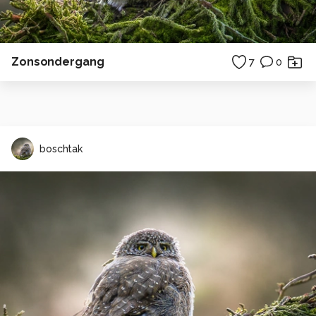
Zonsondergang
7
0
boschtak