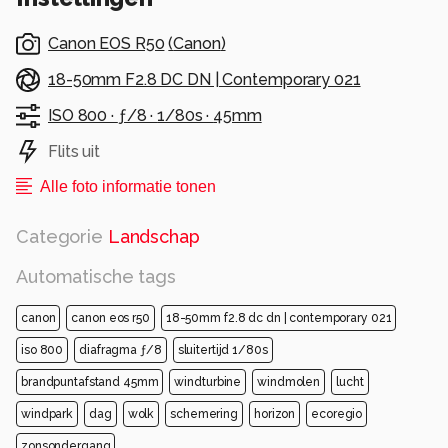
Canon EOS R50
(
Canon
)
18-50mm F2.8 DC DN | Contemporary 021
ISO 800 ·
ƒ/8 ·
1/80s ·
45mm
Flits uit
Alle foto informatie tonen
Categorie
Landschap
Automatische tags
canon
canon eos r50
18-50mm f2.8 dc dn | contemporary 021
iso 800
diafragma ƒ/8
sluitertijd 1/80s
brandpuntafstand 45mm
windturbine
windmolen
lucht
windpark
dag
wolk
schemering
horizon
ecoregio
zonsondergang