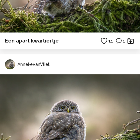
Een apart kwartiertje
11
1
AnnekevanVliet