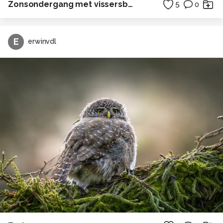
Zonsondergang met vissersboot
5
0
E
erwinvdl