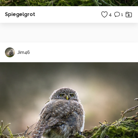
Spiegelgrot
4
1
Jim46