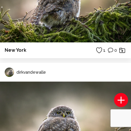
New York
1
0
dirkvandewalle