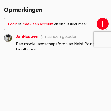
Opmerkingen
Login
of
maak een account
en discussieer mee!
JanHouben
3 maanden geleden
Een mooie landschapsfoto van Neist Point
Lighthouse.
Goede compositie en belichting.
Mooi met de regenbui op de horizon.
Groet, Jan
0
MarcoKniesFotografie
3 maanden geleden
Goed gezien van die regenbui.
Bedankt voor je berichtje
0