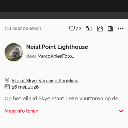
111
keer bekeken
22
Neist Point Lighthouse
door
MarcoKniesFotografie
Isle of Skye
,
Verenigd Koninkrijk
16 mei, 2026
Op het eiland Skye staat deze vuurtoren op de
NW kant
Meer info tonen
Alle rechten voorbehouden