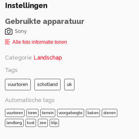
Instellingen
Gebruikte apparatuur
Sony
Alle foto informatie tonen
Categorie
Landschap
Tags
vuurtoren
schotland
uk
Automatische tags
vuurtoren
toren
terrein
voorgebergte
baken
stenen
landtong
kust
zee
klip