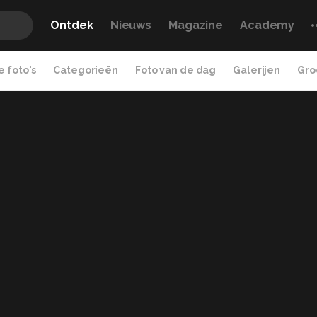
Ontdek
Nieuws
Magazine
Academy
 foto's
Categorieën
Foto van de dag
Galerijen
Gro