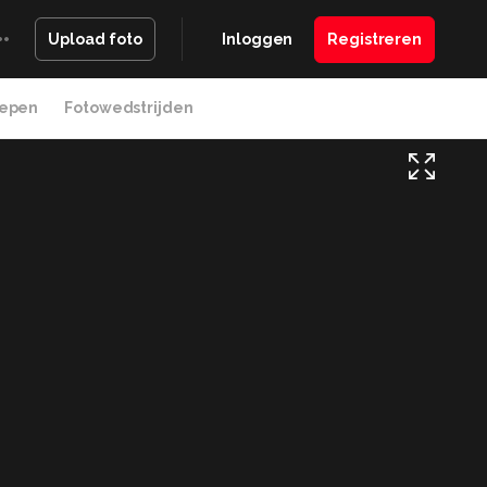
Inloggen
Registreren
Upload foto
epen
Fotowedstrijden