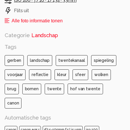
ISO 100 ·
ƒ/16 ·
1/13s ·
33mm
Flits uit
Alle foto informatie tonen
Categorie
Landschap
Tags
gerben
landschap
twentekanaal
spiegeling
voorjaar
reflectie
kleur
sfeer
wolken
brug
bomen
twente
hof van twente
canon
Automatische tags
canon
canon eos r
rf24-105mm f4 l is usm
iso 100