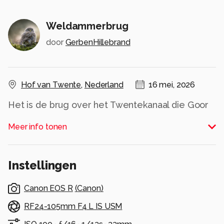
Weldammerbrug
door
GerbenHillebrand
Hof van Twente
,
Nederland
16 mei, 2026
Het is de brug over het Twentekanaal die Goor
en Diepenheim met elkaar verbind. Het was net
Meer info tonen
na zonsopkomst met de zon in de rug en het
licht dat de brug. Een spiegeling in het water
met een dun laagje mist.
Instellingen
Alle rechten voorbehouden
Canon EOS R
(
Canon
)
RF24-105mm F4 L IS USM