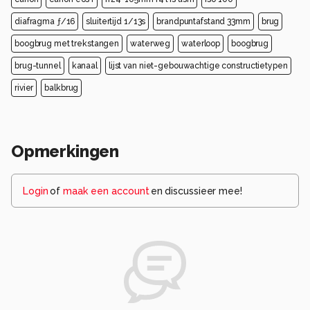
diafragma ƒ/16
sluitertijd 1/13s
brandpuntafstand 33mm
brug
boogbrug met trekstangen
waterweg
waterloop
boogbrug
brug-tunnel
kanaal
lijst van niet-gebouwachtige constructietypen
rivier
balkbrug
Opmerkingen
Login
of
maak een account
en discussieer mee!