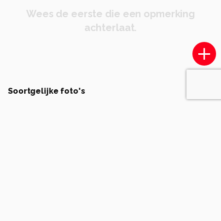
Wees de eerste die een opmerking
achterlaat.
Soortgelijke foto's
W
weimaraan