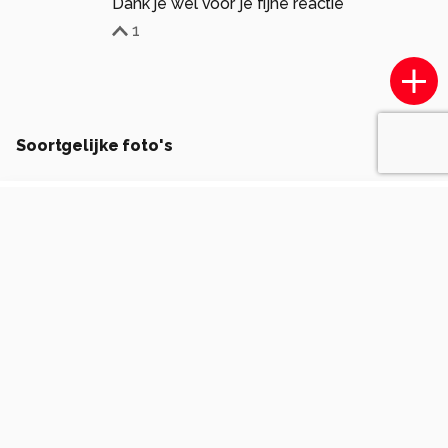
Dank je wel voor je fijne reactie
1
Soortgelijke foto's
Erik1234