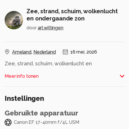
Zee, strand, schuim, wolkenlucht
en ondergaande zon
door
art.wittingen
Ameland
,
Nederland
16 mei, 2026
Zee, strand, schuim, wolkenlucht en
ondergaande zon.
Meer info tonen
Alle rechten voorbehouden
Instellingen
Gebruikte apparatuur
Canon EF 17-40mm f/4L USM