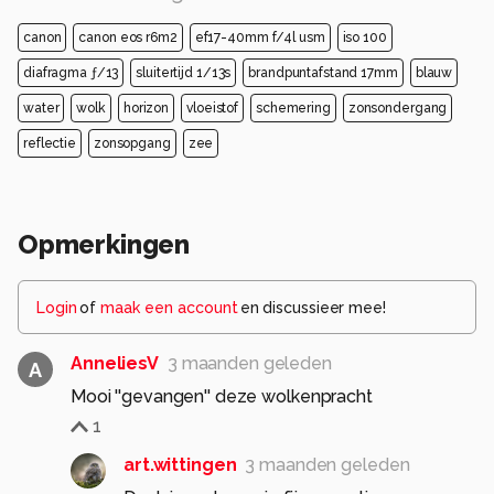
canon
canon eos r6m2
ef17-40mm f/4l usm
iso 100
diafragma ƒ/13
sluitertijd 1/13s
brandpuntafstand 17mm
blauw
water
wolk
horizon
vloeistof
schemering
zonsondergang
reflectie
zonsopgang
zee
Opmerkingen
Login
of
maak een account
en discussieer mee!
AnneliesV
3 maanden geleden
A
Mooi ''gevangen'' deze wolkenpracht
1
art.wittingen
3 maanden geleden