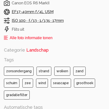
Canon EOS R6 MarkII
EF17-40mm f/4L USM
ISO 100 ·
ƒ/13 ·
1/13s ·
17mm
Flits uit
Alle foto informatie tonen
Categorie
Landschap
Tags
zonsondergang
strand
wolken
zand
schuim
zee
wind
seascape
groothoek
gradatiefilter
Automatische tags