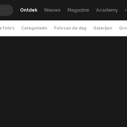
Ontdek
Nieuws
Magazine
Academy
 foto's
Categorieën
Foto van de dag
Galerijen
Gro