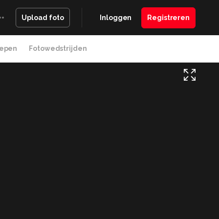
Inloggen
Registreren
Upload foto
epen
Fotowedstrijden