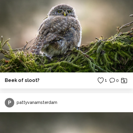
Beek of sloot?
1
0
P
pattyvanamsterdam