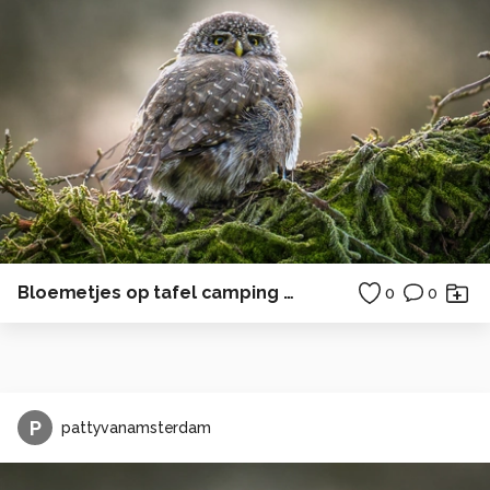
Bloemetjes op tafel camping zonsondergang
0
0
P
pattyvanamsterdam