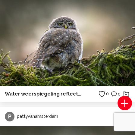
Water weerspiegeling reflectie bos
0
0
P
pattyvanamsterdam