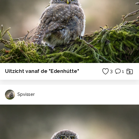
Uitzicht vanaf de "Edenhútte"
3
1
Spvisser