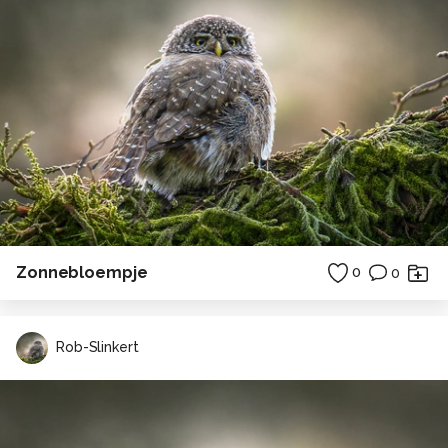
Zonnebloempje
0
0
Rob-Slinkert