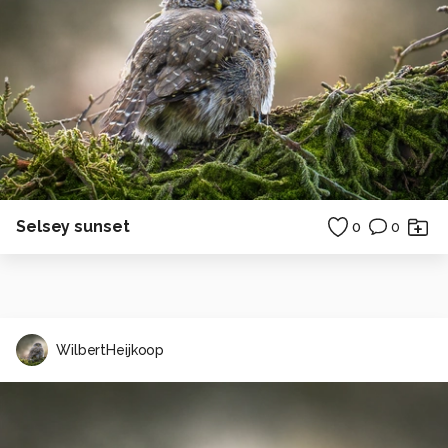
Selsey sunset
0
0
WilbertHeijkoop