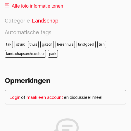
Alle foto informatie tonen
Categorie
Landschap
Automatische tags
tak
struik
thuis
gazon
herenhuis
landgoed
tuin
landschapsarchitectuur
park
Opmerkingen
Login
of
maak een account
en discussieer mee!