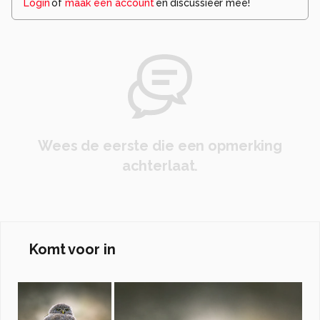
Login
of
maak een account
en discussieer mee!
Wees de eerste die een opmerking
achterlaat.
Komt voor in