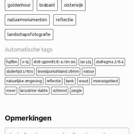
goldenhour
brabant
oisterwijk
natuurmonumenten
reflectie
landschapsfotografie
Automatische tags
fujifilm
x-t5
xf18-55mmf2.8-4 r lm ois
iso 125
diafragma ƒ/6.4
sluitertijd 1/60s
brandpuntafstand 18mm
natuur
natuurlijke omgeving
reflectie
bank
woud
moerasgebied
meer
lacustrine vlakte
ochtend
jungle
Opmerkingen