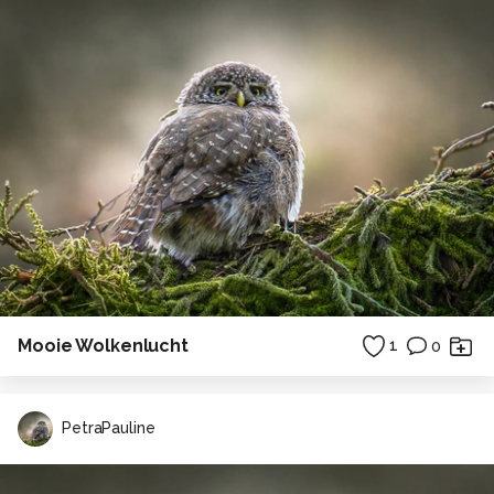
Mooie Wolkenlucht
1
0
PetraPauline