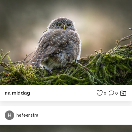
na middag
0
0
H
hefeenstra