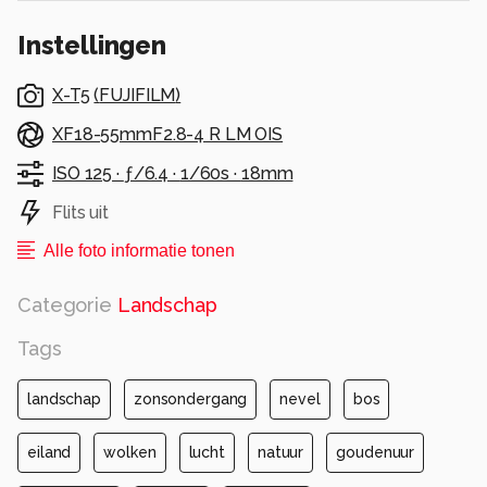
onder achter de bomen.
Instellingen
Alle rechten voorbehouden
X-T5
(
FUJIFILM
)
XF18-55mmF2.8-4 R LM OIS
ISO 125 ·
ƒ/6.4 ·
1/60s ·
18mm
Flits uit
Alle foto informatie tonen
Categorie
Landschap
Tags
landschap
zonsondergang
nevel
bos
eiland
wolken
lucht
natuur
goudenuur