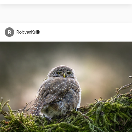
R
RobvanKuijk