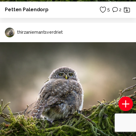
Petten Palendorp
5
2
thirzaniemantsverdriet