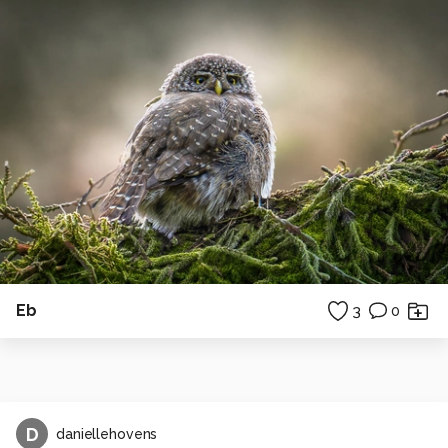
Eb
3
0
D
daniellehovens