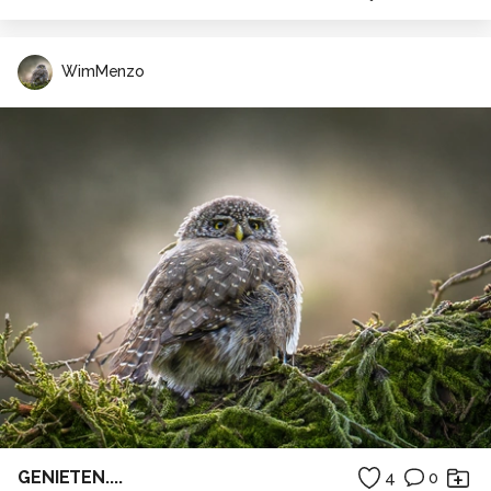
WimMenzo
GENIETEN....
4
0