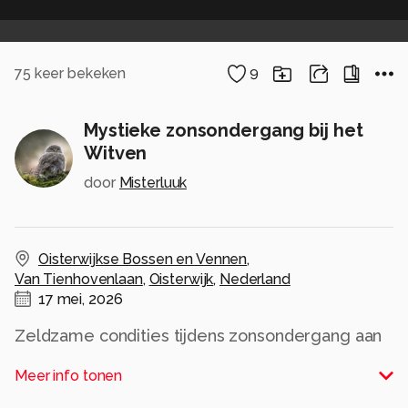
75
keer bekeken
9
Mystieke zonsondergang bij het
Witven
door
Misterluuk
Oisterwijkse Bossen en Vennen
,
Van Tienhovenlaan
,
Oisterwijk
,
Nederland
17 mei, 2026
Zeldzame condities tijdens zonsondergang aan
het Witven in Oisterwijk. Door de regen overdag
Meer info tonen
ontstond er tijdens de zonsondergang wat nevel
boven het water en de zon gaat bij dit ven mooi