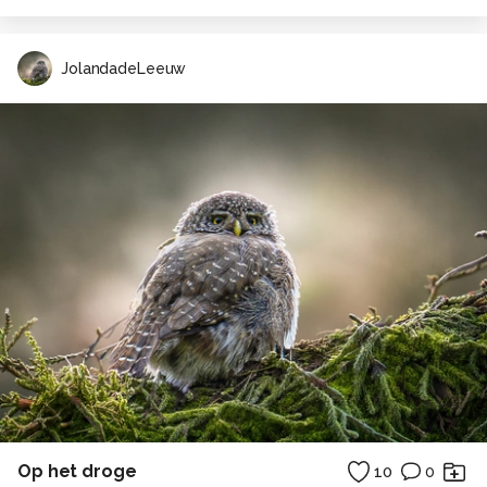
JolandadeLeeuw
Op het droge
10
0