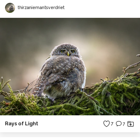
thirzaniemantsverdriet
Rays of Light
7
7