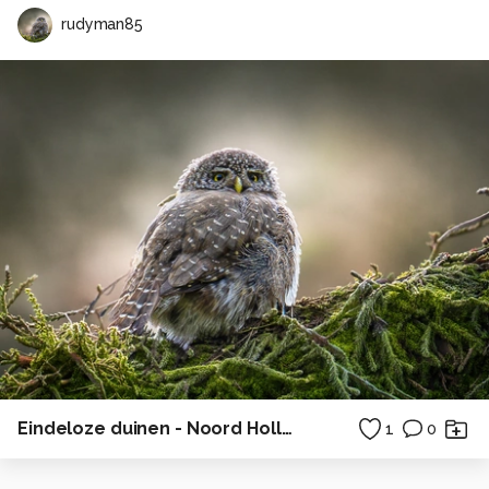
rudyman85
Eindeloze duinen - Noord Holland
1
0