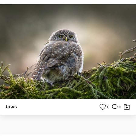
Jaws
0
0