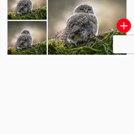
Oisterwijkse bossen & vennen
door
Misterluuk
·
12 foto's
Soortgelijke foto's
Airial