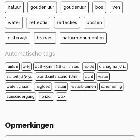
natuur
gouden uur
goudenuur
bos
ven
water
reflectie
reflecties
bossen
oisterwijk
brabant
natuurmonumenten
Automatische tags
fujifilm
x-t5
xf18-55mmf2.8-4 r lm ois
iso 64
diafragma ƒ/11
sluitertijd 3/5s
brandpuntafstand 18mm
lucht
water
waterlichaam
nagloed
natuur
waterbronnen
schemering
zonsondergang
horizon
wolk
Opmerkingen