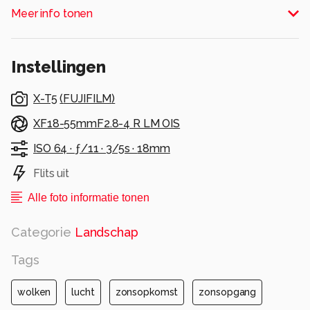
wolken reflecterend in het water
Meer info tonen
Alle rechten voorbehouden
Instellingen
X-T5
(
FUJIFILM
)
XF18-55mmF2.8-4 R LM OIS
ISO 64 ·
ƒ/11 ·
3/5s ·
18mm
Flits uit
Alle foto informatie tonen
Categorie
Landschap
Tags
wolken
lucht
zonsopkomst
zonsopgang