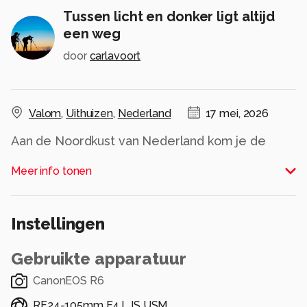
Tussen licht en donker ligt altijd
een weg
door
carlavoort
Valom
,
Uithuizen
,
Nederland
17 mei, 2026
Aan de Noordkust van Nederland kom je de
mooiste wolkenluchten tegen bij "slecht weer".
Meer info tonen
Alle rechten voorbehouden
Instellingen
Gebruikte apparatuur
CanonEOS R6
RF24-105mm F4 L IS USM