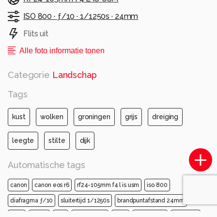
ISO 800 ·
ƒ/10 ·
1/1250s ·
24mm
Flits uit
Alle foto informatie tonen
Categorie
Landschap
Tags
kust
wolken
groningen
grijs
dreiging
leegte
stilte
dijk
Automatische tags
canon
canon eos r6
rf24-105mm f4 l is usm
iso 800
diafragma ƒ/10
sluitertijd 1/1250s
brandpuntafstand 24mm
lucht
blauw
dag
windturbine
wolk
windmolen
windpark