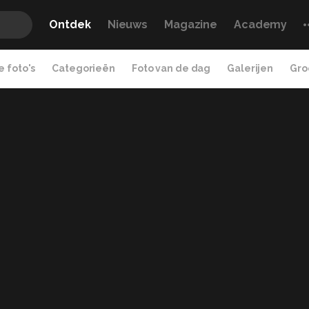
Ontdek
Nieuws
Magazine
Academy
 foto's
Categorieën
Foto van de dag
Galerijen
Gro