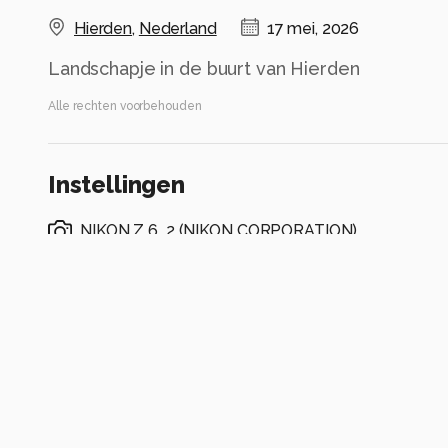
Hierden
,
Nederland
17 mei, 2026
Landschapje in de buurt van Hierden
Alle rechten voorbehouden
Instellingen
NIKON Z 6_2
(
NIKON CORPORATION
)
15mm f/2.4G
ISO 250 ·
ƒ/20 ·
1/80s ·
15mm
Flits uit
Alle foto informatie tonen
Categorie
Landschap