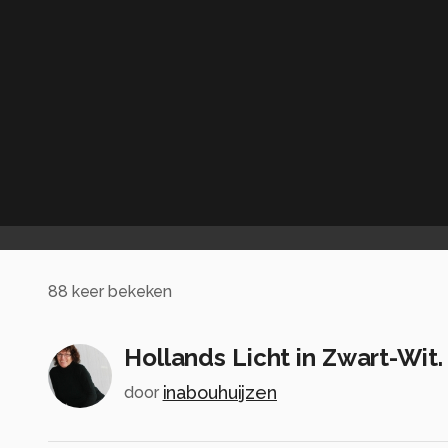
88
keer bekeken
Hollands Licht in Zwart-Wit.
inabouhuijzen
door