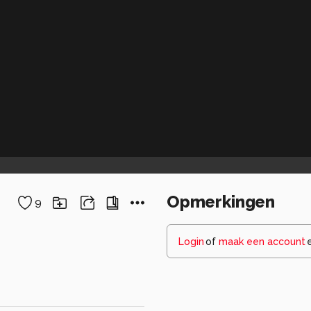
Opmerkingen
9
Login
of
maak een account