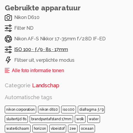
Gebruikte apparatuur
Nikon D610
Filter ND
Nikon AF-S Nikkor 17-35mm f/2.8D IF-ED
ISO 100 ·
ƒ/9 ·
8s ·
17mm
Flitser uit, verplichte modus
Alle foto informatie tonen
Categorie
Landschap
Automatische tags
nikon corporation
nikon d610
iso 100
diafragma ƒ/9
sluitertijd 8s
brandpuntafstand 17mm
wolk
water
waterlichaam
horizon
vloeistof
zee
oceaan