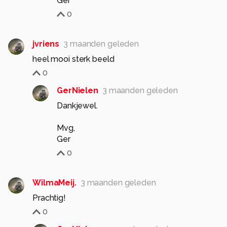
Ger
0
jvriens
3 maanden geleden
heel mooi sterk beeld
0
GerNielen
3 maanden geleden
Dankjewel.
Mvg,
Ger
0
WilmaMeij.
3 maanden geleden
Prachtig!
0