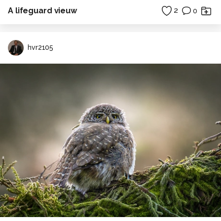
A lifeguard vieuw
2
0
hvr2105