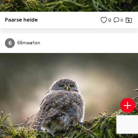
Paarse heide
9
0
6
68maarten