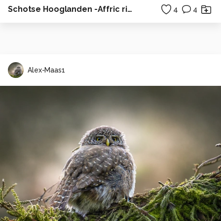
Schotse Hooglanden -Affric river
4
4
Alex-Maas1