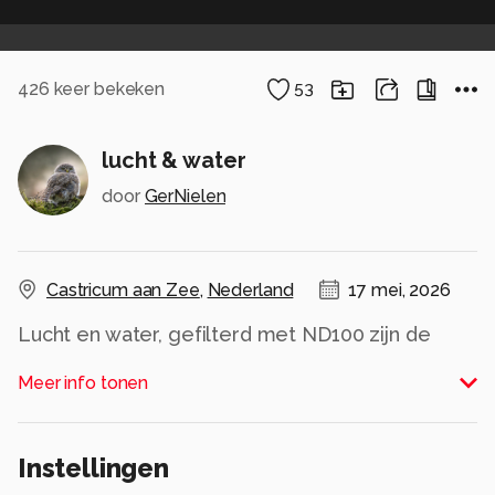
426
keer bekeken
53
lucht & water
door
GerNielen
Castricum aan Zee
,
Nederland
17 mei, 2026
Lucht en water, gefilterd met ND100 zijn de
basis iingrediënten voor een sfeervolle foto aan
Meer info tonen
de kust.
Alle rechten voorbehouden
Instellingen