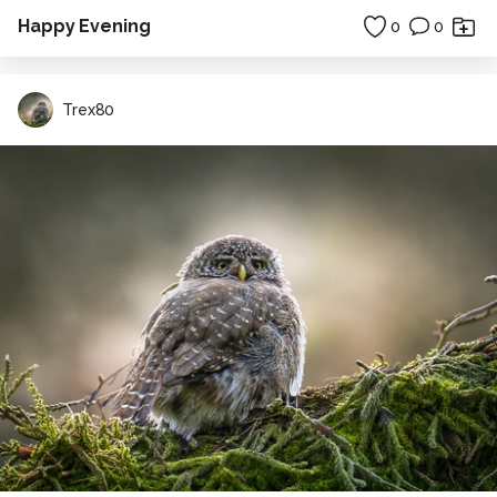
Happy Evening
0
0
Trex80