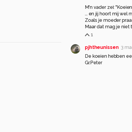
M'n vader zei: "Koeien 
... en jij hoort mij wel 
Zoals je moeder praat
Maar dat mag je niet 
1
pjhtheunissen
3 ma
De koeien hebben een
Gr.Peter
1