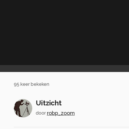
95
keer bekeken
Uitzicht
robp_zoom
door