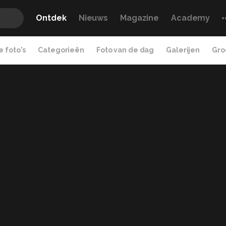
Ontdek
Nieuws
Magazine
Academy
 foto's
Categorieën
Foto van de dag
Galerijen
Gro