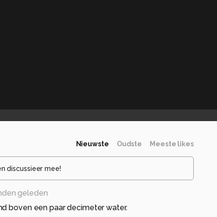
Nieuwste
Oudste
Meeste likes
en discussieer mee!
nden geleden
nd boven een paar decimeter water.