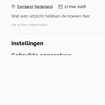
Eemland
,
Nederland
17 mei, 2026
Wat een uitzicht hebben de koeien hier.
Alle rechten voorbehouden
Instellingen
Gebruikte apparatuur
Nikon D750
ISO 200 ·
ƒ/11 ·
1/200s ·
31mm
Flitser uit, verplichte modus
Alle foto informatie tonen
Categorie
Landschap