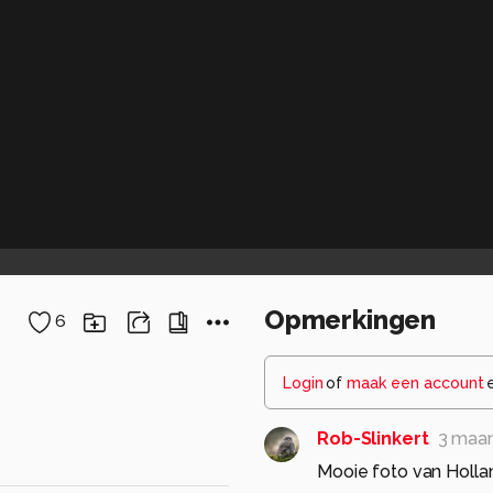
Opmerkingen
6
Login
of
maak een account
Rob-Slinkert
3 maa
Mooie foto van Holla