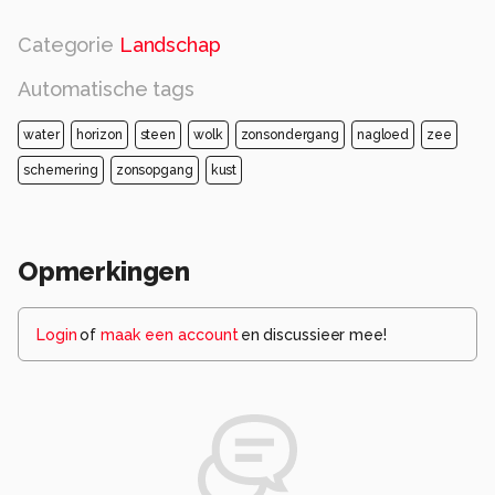
Categorie
Landschap
Automatische tags
water
horizon
steen
wolk
zonsondergang
nagloed
zee
schemering
zonsopgang
kust
Opmerkingen
Login
of
maak een account
en discussieer mee!