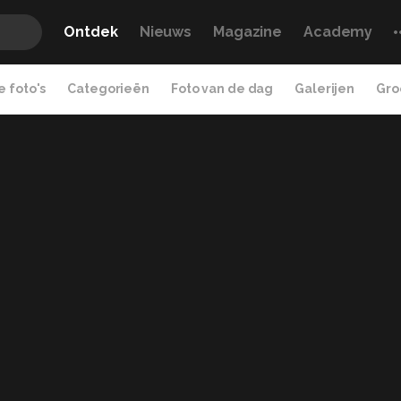
Ontdek
Nieuws
Magazine
Academy
 foto's
Categorieën
Foto van de dag
Galerijen
Gro