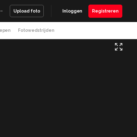
Inloggen
Registreren
Upload foto
epen
Fotowedstrijden