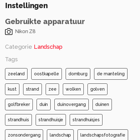
Instellingen
Gebruikte apparatuur
Nikon Z8
Categorie
Landschap
Tags
zeeland
oostkapelle
domburg
de manteling
kust
strand
zee
wolken
golven
golfbreker
duin
duinovergang
duinen
strandhuis
strandhuisje
strandhuisjes
zonsondergang
landschap
landschapsfotografie