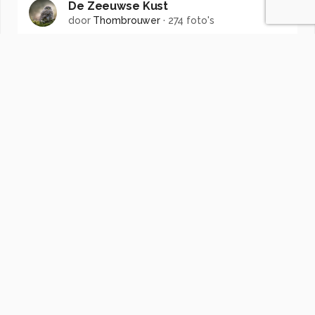
De Zeeuwse Kust
door
Thombrouwer
·
274 foto's
Soortgelijke foto's
ruud-vos