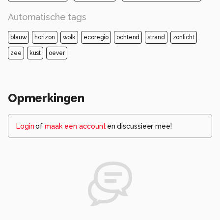
Automatische tags
blauw
horizon
wolk
ecoregio
ochtend
strand
zonlicht
zee
kust
oever
Opmerkingen
Login
of
maak een account
en discussieer mee!