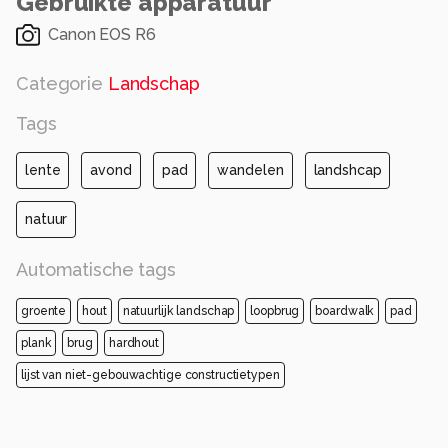
Gebruikte apparatuur
Canon EOS R6
Categorie
Landschap
Tags
lente
avond
pad
wandelen
landshcap
natuur
Automatische tags
groente
hout
natuurlijk landschap
loopbrug
boardwalk
pad
plank
brug
hardhout
lijst van niet-gebouwachtige constructietypen