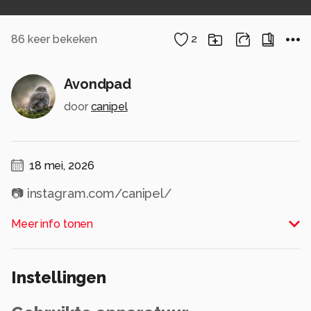
86
keer bekeken
2
Avondpad
door
canipel
18 mei, 2026
📷 instagram.com/canipel/
📷 www.facebook.com/ShotByCanipel
Meer info tonen
Alle rechten voorbehouden
Instellingen