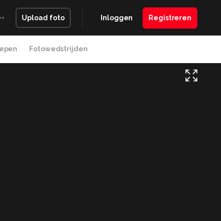
Inloggen
Registreren
Upload foto
epen
Fotowedstrijden