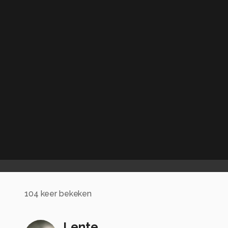
104
keer bekeken
Lente.