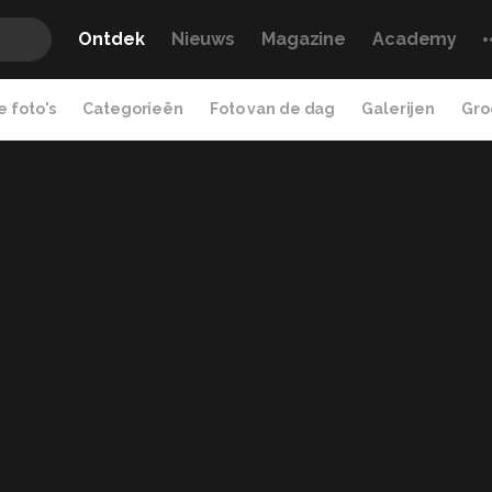
Ontdek
Nieuws
Magazine
Academy
 foto's
Categorieën
Foto van de dag
Galerijen
Gro