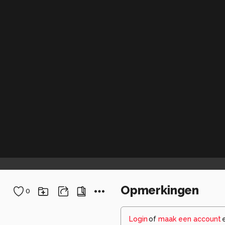
Opmerkingen
0
Login
of
maak een account