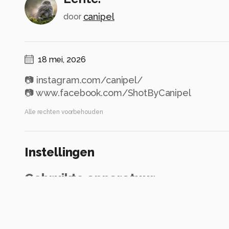
canipel
door
18 mei, 2026
📷 instagram.com/canipel/
📷 www.facebook.com/ShotByCanipel
Alle rechten voorbehouden
Instellingen
Gebruikte apparatuur
Canon EOS R6
RF24-70mm F2.8 L IS USM