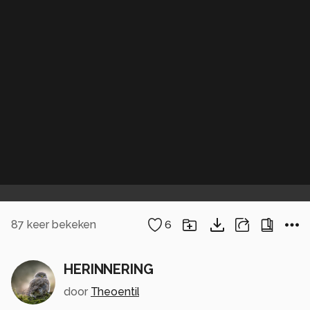
87
keer bekeken
6
HERINNERING
door
Theoentil