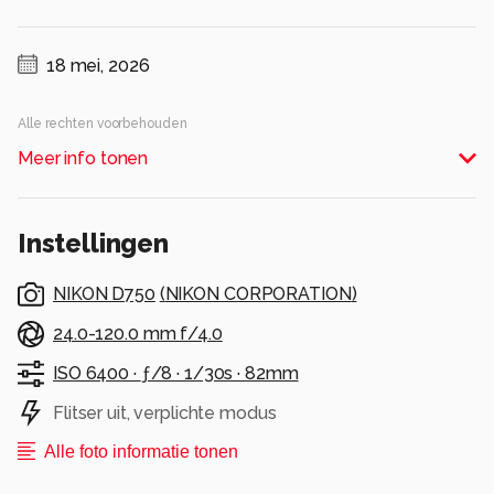
18 mei, 2026
Alle rechten voorbehouden
Meer info tonen
Instellingen
NIKON D750
(
NIKON CORPORATION
)
24.0-120.0 mm f/4.0
ISO 6400 ·
ƒ/8 ·
1/30s ·
82mm
Flitser uit, verplichte modus
Alle foto informatie tonen