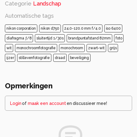
Categorie
Landschap
Automatische tags
nikon corporation
nikon d750
24.0-120.0 mm f/4.0
iso 6400
diafragma ƒ/8
sluitertijd 1/30s
brandpuntafstand 82mm
foto
wit
monochroomfotografie
monochroom
zwart-wit
grijs
ijzer
stillevenfotografie
draad
beveiliging
Opmerkingen
Login
of
maak een account
en discussieer mee!