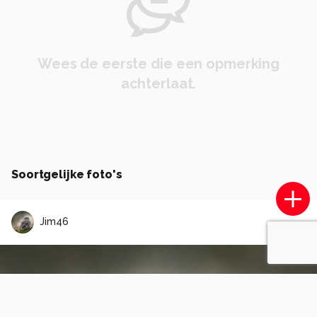
Wees de eerste die een opmerking
achterlaat.
Soortgelijke foto's
Jim46