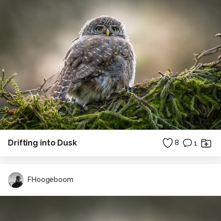
Drifting into Dusk
8
1
FHoogeboom