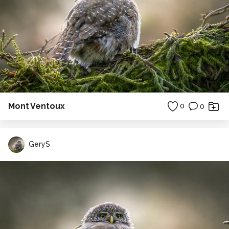
Mont Ventoux
0
0
GeryS