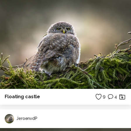
Floating castle
9
4
JeroenvdP