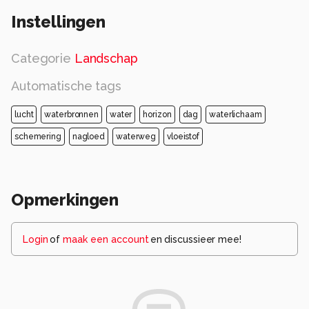
Instellingen
Categorie
Landschap
Automatische tags
lucht
waterbronnen
water
horizon
dag
waterlichaam
schemering
nagloed
waterweg
vloeistof
Opmerkingen
Login
of
maak een account
en discussieer mee!