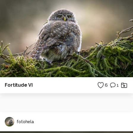
Fortitude VI
6
1
fotohela