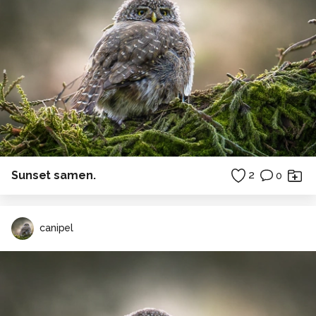
Sunset samen.
2
0
canipel