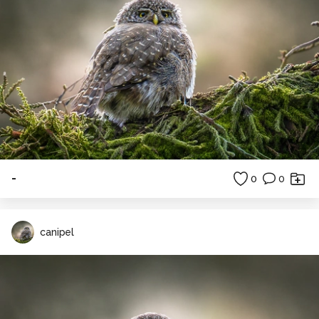
-
0
0
canipel