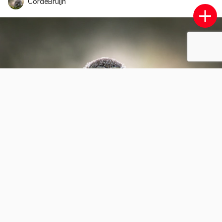
CordeBruijn
Eenzame boom
7
1