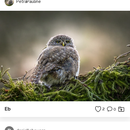
PetraPauline
Eb
2
0