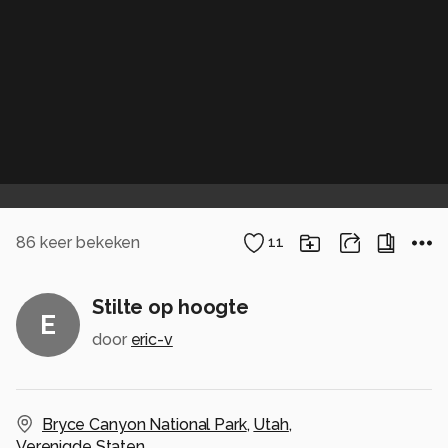
86
keer bekeken
11
Stilte op hoogte
E
door
eric-v
Bryce Canyon National Park
,
Utah
,
Verenigde Staten