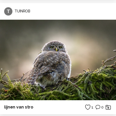
T
TUINROB
lijnen van stro
1
0