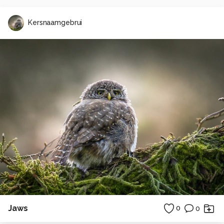
Kersnaamgebrui
Jaws
0
0