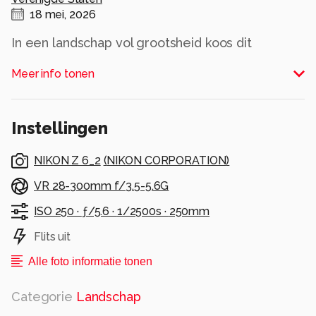
18 mei, 2026
In een landschap vol grootsheid koos dit
boompje gewoon om te blijven staan.
Meer info tonen
Alle rechten voorbehouden
Instellingen
NIKON Z 6_2
(
NIKON CORPORATION
)
VR 28-300mm f/3.5-5.6G
ISO 250 ·
ƒ/5.6 ·
1/2500s ·
250mm
Flits uit
Alle foto informatie tonen
Categorie
Landschap