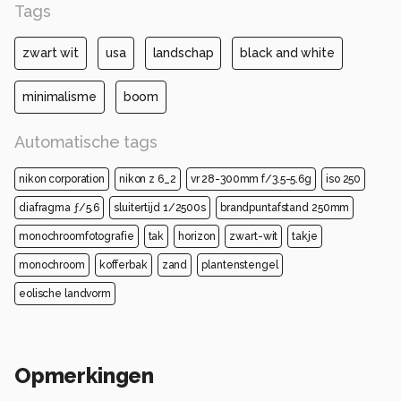
Tags
zwart wit
usa
landschap
black and white
minimalisme
boom
Automatische tags
nikon corporation
nikon z 6_2
vr 28-300mm f/3.5-5.6g
iso 250
diafragma ƒ/5.6
sluitertijd 1/2500s
brandpuntafstand 250mm
monochroomfotografie
tak
horizon
zwart-wit
takje
monochroom
kofferbak
zand
plantenstengel
eolische landvorm
Opmerkingen