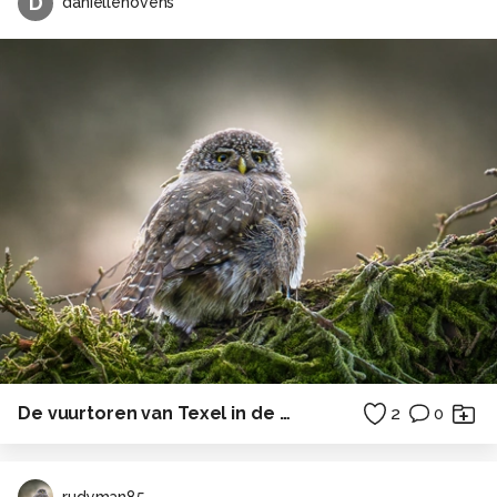
D
daniellehovens
De vuurtoren van Texel in de ochtendzon
2
0
rudyman85