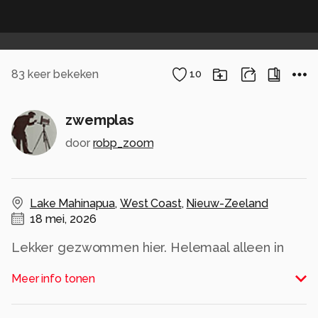
83
keer bekeken
10
zwemplas
door
robp_zoom
Lake Mahinapua
,
West Coast
,
Nieuw-Zeeland
18 mei, 2026
Lekker gezwommen hier. Helemaal alleen in
een groot meer. Er was alleen een kleine
Meer info tonen
natuurcamping bij dit meer, dus erg rustig.
Alle rechten voorbehouden