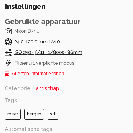
Instellingen
Gebruikte apparatuur
Nikon D750
24.0-120.0 mm f/4.0
ISO 250 ·
ƒ/11 ·
1/800s ·
86mm
Flitser uit, verplichte modus
Alle foto informatie tonen
Categorie
Landschap
Tags
meer
bergen
stil
Automatische tags