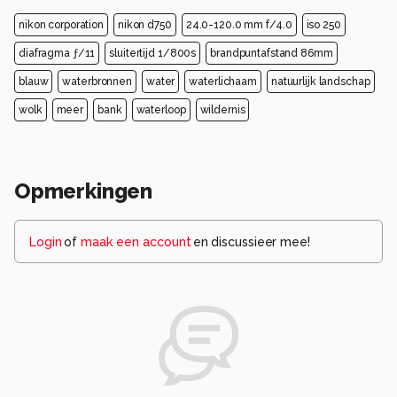
nikon corporation
nikon d750
24.0-120.0 mm f/4.0
iso 250
diafragma ƒ/11
sluitertijd 1/800s
brandpuntafstand 86mm
blauw
waterbronnen
water
waterlichaam
natuurlijk landschap
wolk
meer
bank
waterloop
wildernis
Opmerkingen
Login
of
maak een account
en discussieer mee!