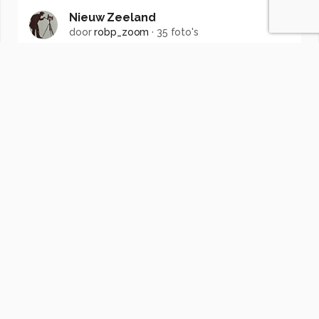
Nieuw Zeeland
door
robp_zoom
·
35 foto's
Soortgelijke foto's
Twentefotograaf