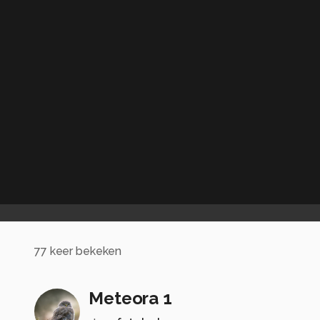
77
keer bekeken
Meteora 1