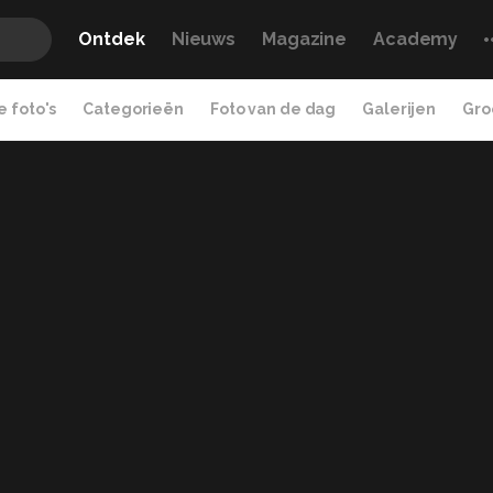
Ontdek
Nieuws
Magazine
Academy
 foto's
Categorieën
Foto van de dag
Galerijen
Gro