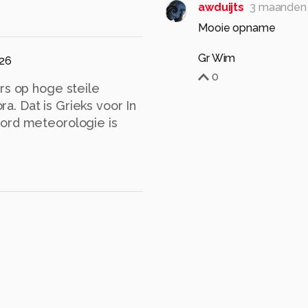
awduijts
3 maanden
Mooie opname
Gr Wim
026
0
rs op hoge steile
. Dat is Grieks voor In
oord meteorologie is