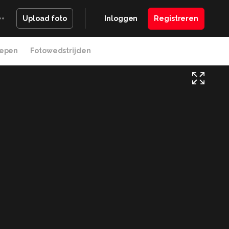
Inloggen
Registreren
Upload foto
epen
Fotowedstrijden