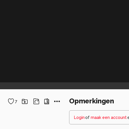
Opmerkingen
7
Login
of
maak een account