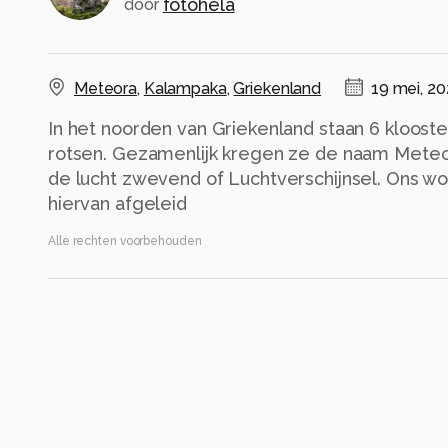
fotohela
door
Meteora
,
Kalampaka
,
Griekenland
19 mei, 2
In het noorden van Griekenland staan 6 klooste
rotsen. Gezamenlijk kregen ze de naam Meteora
de lucht zwevend of Luchtverschijnsel. Ons w
Alle rechten voorbehouden
Instellingen
Canon EOS R
(
Canon
)
RF24-105mm F4 L IS USM
ISO 800 ·
ƒ/14 ·
1/1250s ·
105mm