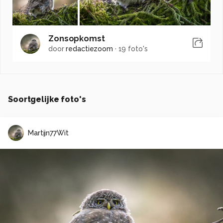
Zonsopkomst
door
redactiezoom
·
19 foto's
Soortgelijke foto's
Martijn77Wit