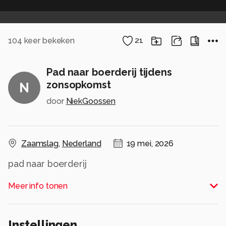
104
keer bekeken
21
Pad naar boerderij tijdens
zonsopkomst
N
door
NiekGoossen
Zaamslag
,
Nederland
19 mei, 2026
pad naar boerderij
Alle rechten voorbehouden
Meer info tonen
Instellingen