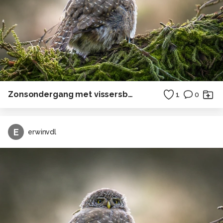
Zonsondergang met vissersboot
1
0
E
erwinvdl