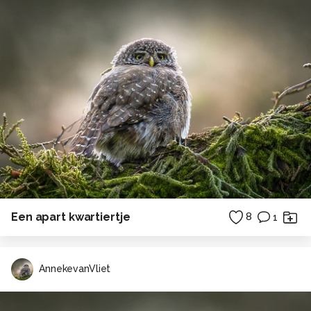
Een apart kwartiertje
8
1
AnnekevanVliet