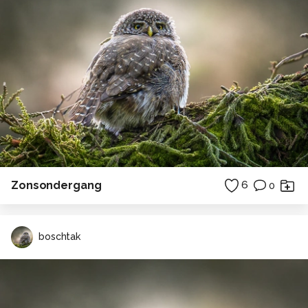
Zonsondergang
6
0
boschtak