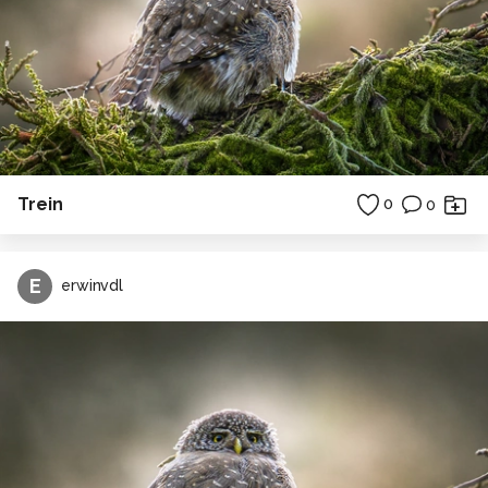
Trein
0
0
E
erwinvdl