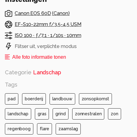
Canon EOS 60D
(
Canon
)
EF-S10-22mm f/3.5-4.5 USM
ISO 100 ·
ƒ/7.1 ·
1/10s ·
10mm
Flitser uit, verplichte modus
Alle foto informatie tonen
Categorie
Landschap
Tags
pad
boerderij
landbouw
zonsopkomst
landschap
gras
grind
zonnestralen
zon
regenboog
flare
zaamslag