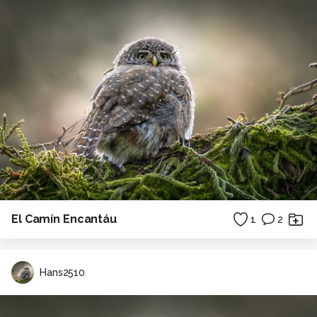
El Camín Encantáu
1
2
Hans2510