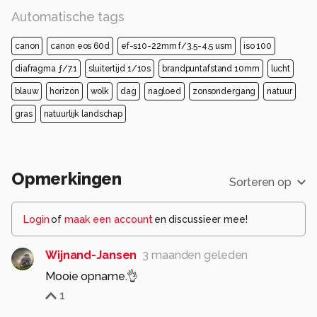
Automatische tags
canon
canon eos 60d
ef-s10-22mm f/3.5-4.5 usm
iso 100
diafragma ƒ/7.1
sluitertijd 1/10s
brandpuntafstand 10mm
lucht
blauw
horizon
wolk
dag
nagloed
zonsondergang
natuur
gras
natuurlijk landschap
Opmerkingen
Sorteren op
Login
of
maak een account
en discussieer mee!
Wijnand-Jansen
3 maanden geleden
Mooie opname.👌
1