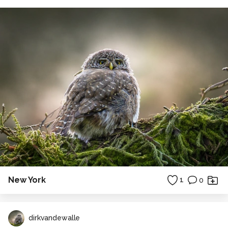
New York
1
0
dirkvandewalle