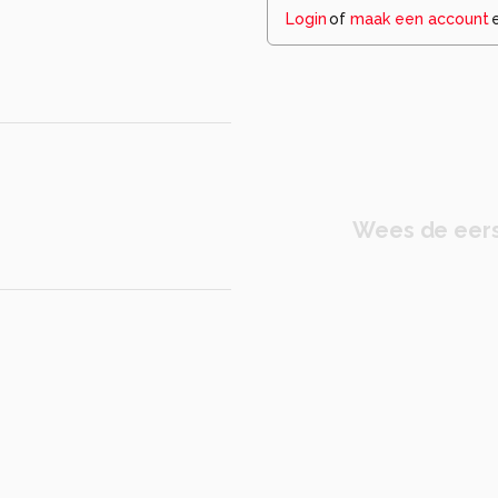
Login
of
maak een account
Wees de eers