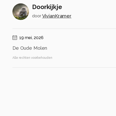
Doorkijkje
VivianKramer
door
19 mei, 2026
De Oude Molen
Alle rechten voorbehouden
Instellingen
Canon EOS 90D
(
Canon
)
TAMRON 18-400mm F/3.5-6.3 Di II VC HLD B028
ISO 100 ·
ƒ/13 ·
1/125s ·
53mm