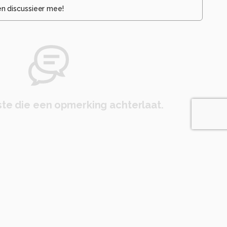
en discussieer mee!
te die een opmerking achterlaat.