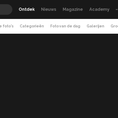
Ontdek
Nieuws
Magazine
Academy
 foto's
Categorieën
Foto van de dag
Galerijen
Gro