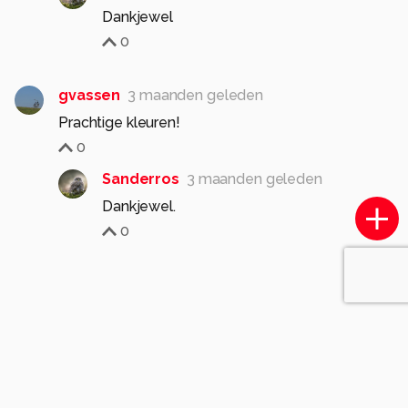
Dankjewel
0
gvassen
3 maanden geleden
Prachtige kleuren!
0
Sanderros
3 maanden geleden
Dankjewel.
0
Soortgelijke foto's
T
TUINROB