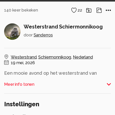
140
keer bekeken
22
Westerstrand Schiermonnikoog
door
Sanderros
Westerstrand
,
Schiermonnikoog
,
Nederland
19 mei, 2026
Een mooie avond op het westerstrand van
Schiermonnikoog. Het was aardig bewolkt, maar
Meer info tonen
de avond eindigde met een prachtige
zonsondergang.
Alle rechten voorbehouden
Instellingen