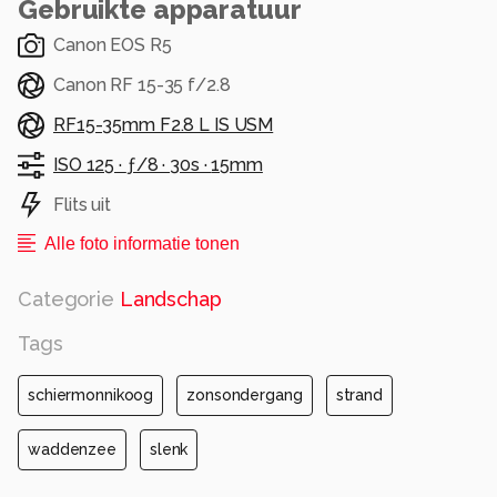
Gebruikte apparatuur
Canon EOS R5
Canon RF 15-35 f/2.8
RF15-35mm F2.8 L IS USM
ISO 125 ·
ƒ/8 ·
30s ·
15mm
Flits uit
Alle foto informatie tonen
Categorie
Landschap
Tags
schiermonnikoog
zonsondergang
strand
waddenzee
slenk