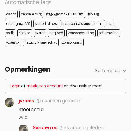
Automatische tags
canon
canon eos r5
rf15-35mm f2.8 l is usm
iso 125
diafragma ƒ/8
sluitertijd 30s
brandpuntafstand 15mm
lucht
wolk
horizon
water
nagloed
zonsondergang
schemering
vloeistof
natuurlijk landschap
zonsopgang
Opmerkingen
Sorteren op
Login
of
maak een account
en discussieer mee!
jvriens
3 maanden geleden
mooi beeld
0
Sanderros
3 maanden geleden