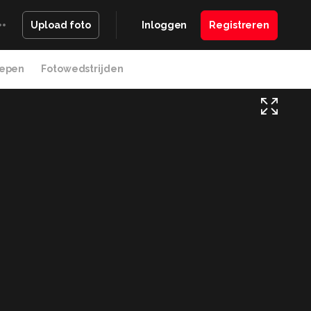
Inloggen
Registreren
Upload foto
epen
Fotowedstrijden