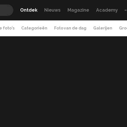
Ontdek
Nieuws
Magazine
Academy
 foto's
Categorieën
Foto van de dag
Galerijen
Gro