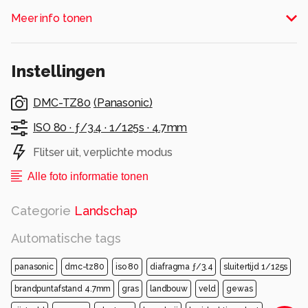
van de Teutoschleifen.
Meer info tonen
Alle rechten voorbehouden
Instellingen
DMC-TZ80
(
Panasonic
)
ISO 80 ·
ƒ/3.4 ·
1/125s ·
4.7mm
Flitser uit, verplichte modus
Alle foto informatie tonen
Categorie
Landschap
Automatische tags
panasonic
dmc-tz80
iso 80
diafragma ƒ/3.4
sluitertijd 1/125s
brandpuntafstand 4.7mm
gras
landbouw
veld
gewas