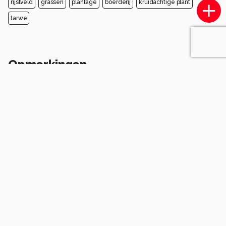
rijstveld
grassen
plantage
boerderij
kruidachtige plant
tarwe
Opmerkingen
Login
of
maak een account
en discussieer mee!
Wees de eerste die een opmerking
achterlaat.