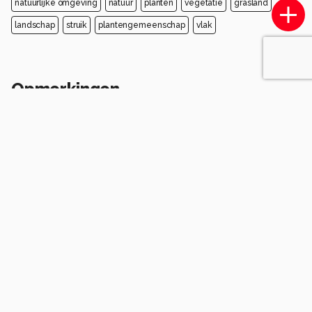
natuurlijke omgeving
natuur
planten
vegetatie
grasland
landschap
struik
plantengemeenschap
vlak
Opmerkingen
Login
of
maak een account
en discussieer mee!
Wees de eerste die een opmerking
achterlaat.