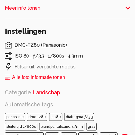
Teutoschleifen rondom Tecklenburg.
Meer info tonen
Alle rechten voorbehouden
Instellingen
DMC-TZ80
(
Panasonic
)
ISO 80 ·
ƒ/3.3 ·
1/800s ·
4.3mm
Flitser uit, verplichte modus
Alle foto informatie tonen
Categorie
Landschap
Automatische tags
panasonic
dmc-tz80
iso 80
diafragma ƒ/3.3
sluitertijd 1/800s
brandpuntafstand 4.3mm
gras