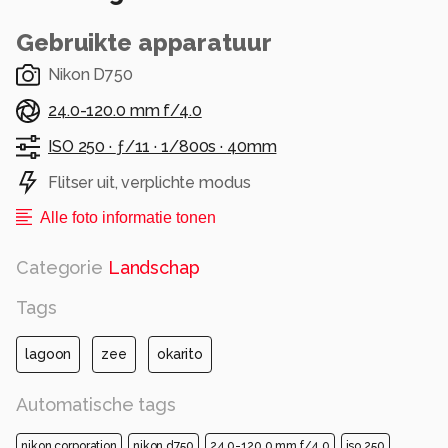
terug komt. Ik had geluk, het werd eb.
Gebruikte apparatuur
Alle rechten voorbehouden
Nikon D750
24.0-120.0 mm f/4.0
ISO 250 ·
ƒ/11 ·
1/800s ·
40mm
Flitser uit, verplichte modus
Alle foto informatie tonen
Categorie
Landschap
Tags
lagoon
zee
okarito
Automatische tags
nikon corporation
nikon d750
24.0-120.0 mm f/4.0
iso 250