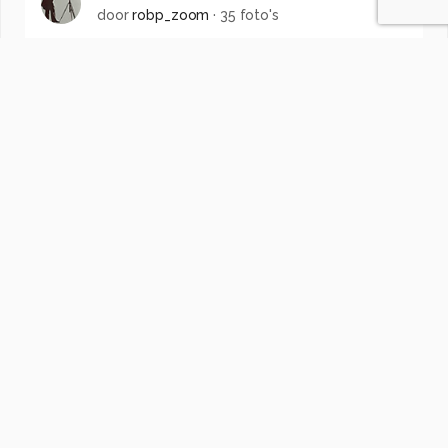
door
robp_zoom
·
35 foto's
Soortgelijke foto's
Airial