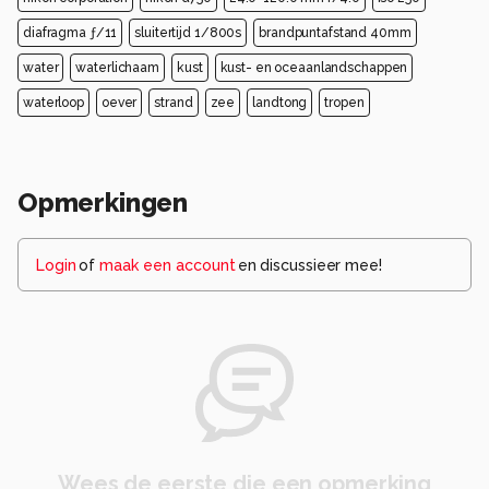
diafragma ƒ/11
sluitertijd 1/800s
brandpuntafstand 40mm
water
waterlichaam
kust
kust- en oceaanlandschappen
waterloop
oever
strand
zee
landtong
tropen
Opmerkingen
Login
of
maak een account
en discussieer mee!
Wees de eerste die een opmerking