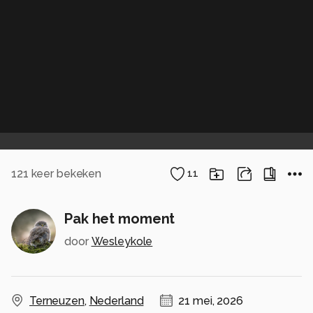
121
keer bekeken
11
Pak het moment
door
Wesleykole
Terneuzen
,
Nederland
21 mei, 2026