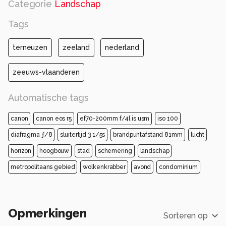
Categorie
Landschap
Tags
terneuzen
zeeland
nederland
zeeuws-vlaanderen
Automatische tags
canon
canon eos r5
ef70-200mm f/4l is usm
iso 100
diafragma ƒ/8
sluitertijd 3 1/5s
brandpuntafstand 81mm
lucht
horizon
hoogbouw
stad
schemering
landschap
metropolitaans gebied
wolkenkrabber
avond
condominium
Opmerkingen
Sorteren op