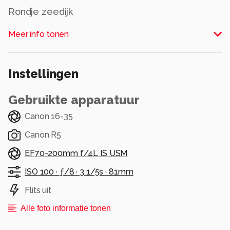
Rondje zeedijk
Heerlijk tot rust komen aan dn diek.
Meer info tonen
Alle rechten voorbehouden
Instellingen
Gebruikte apparatuur
Canon 16-35
Canon R5
EF70-200mm f/4L IS USM
ISO 100 ·
ƒ/8 ·
3 1/5s ·
81mm
Flits uit
Alle foto informatie tonen