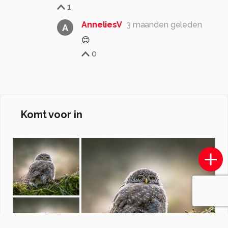
1
AnneliesV
3 maanden geleden
A
😊
0
Komt voor in