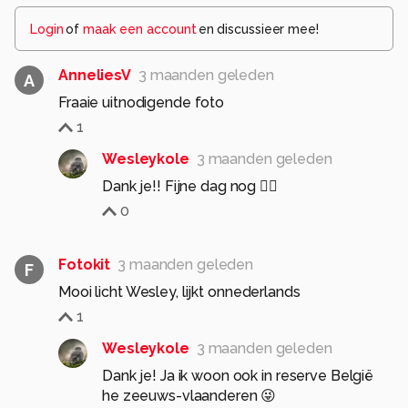
Login
of
maak een account
en discussieer mee!
AnneliesV
3 maanden geleden
A
Fraaie uitnodigende foto
1
Wesleykole
3 maanden geleden
Dank je!! Fijne dag nog 🙋‍♂️
0
Fotokit
3 maanden geleden
F
Mooi licht Wesley, lijkt onnederlands
1
Wesleykole
3 maanden geleden
Dank je! Ja ik woon ook in reserve België
he zeeuws-vlaanderen 😜