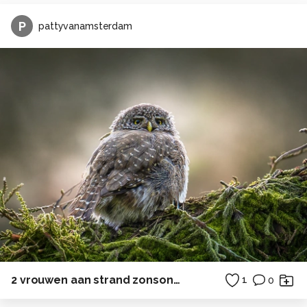
P
pattyvanamsterdam
2 vrouwen aan strand zonsondergang
1
0