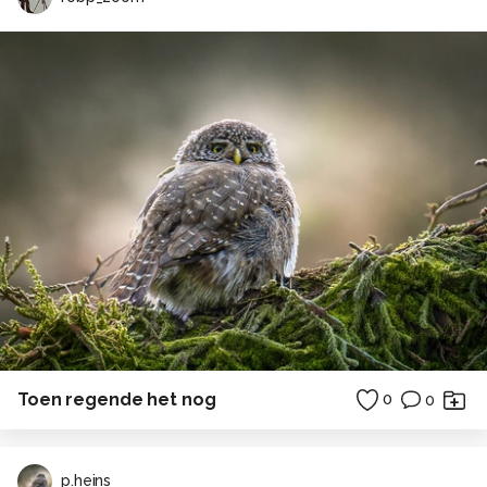
Toen regende het nog
0
0
p.heins