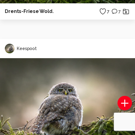
Drents-Friese Wold.
7
7
Keespoot