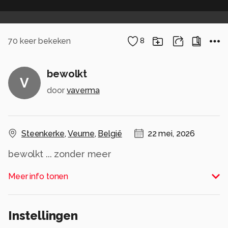
70
keer bekeken
8
bewolkt
V
door
vaverma
Steenkerke
,
Veurne
,
België
22 mei, 2026
bewolkt ... zonder meer
Alle rechten voorbehouden
Meer info tonen
Instellingen