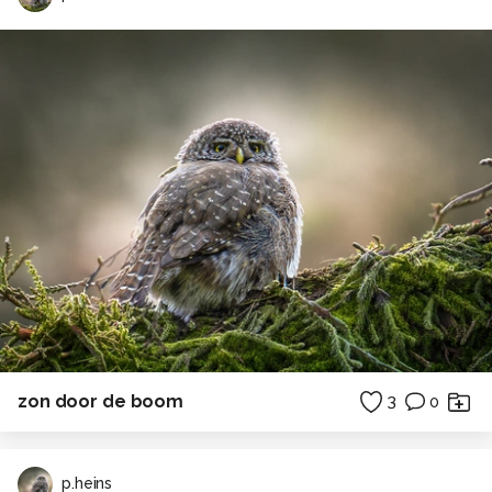
zon door de boom
3
0
p.heins