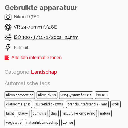
Gebruikte apparatuur
Nikon D 780
VR 24-70mm f/2.8E
ISO 100 ·
ƒ/11 ·
1/200s ·
24mm
Flits uit
Alle foto informatie tonen
Categorie
Landschap
Automatische tags
nikon corporation
nikon d780
vr 24-70mm f/2.8e
iso 100
diafragma ƒ/11
sluitertijd 1/200s
brandpuntafstand 24mm
wolk
lucht
blauw
cumulus
dag
natuurlijke omgeving
natuur
vegetatie
natuurlijk landschap
zomer