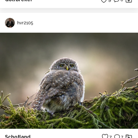
hvr2105
Schotland
7
7