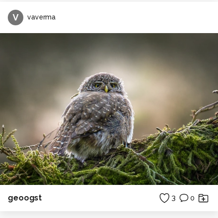
V
vaverma
geoogst
3
0