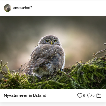
anssuurhoff
Myvatnmeer in IJsland
6
0