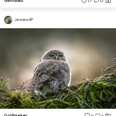
Gemaaid
17
12
JeroenvdP
Golfbreker
9
0