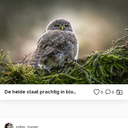
De heide staat prachtig in bloei.
0
0
robp_zoom