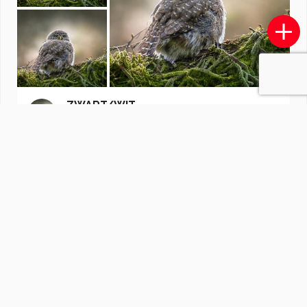
ZWART/WIT
door
RiaScheewe.
·
1587 foto's
Soortgelijke foto's
M
Minardi