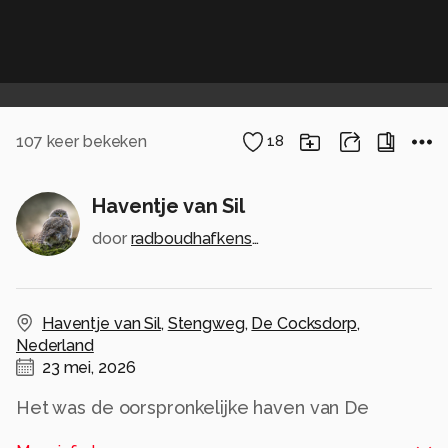
107
keer bekeken
18
Haventje van Sil
door
radboudhafkenscheid
Haventje van Sil
,
Stengweg
,
De Cocksdorp
,
Nederland
23 mei, 2026
Het was de oorspronkelijke haven van De
Cocksdorp, aangelegd voor de aanvoer van