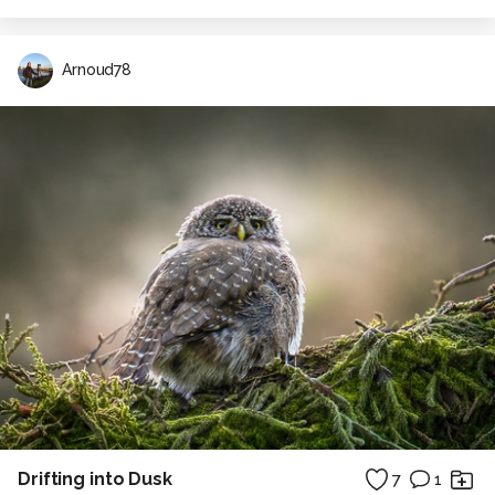
Arnoud78
Drifting into Dusk
7
1