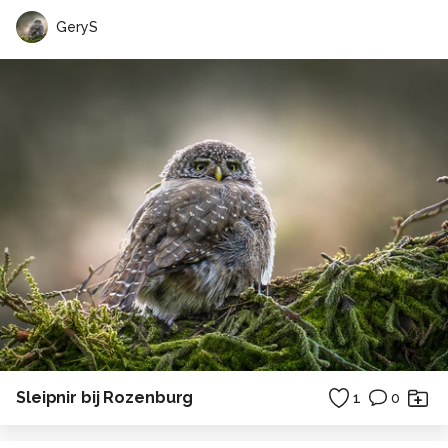
GeryS
Sleipnir bij Rozenburg
1
0