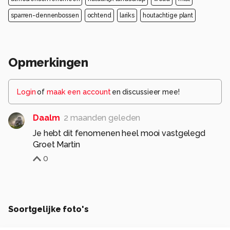
sparren-dennenbossen
ochtend
lariks
houtachtige plant
Opmerkingen
Login
of
maak een account
en discussieer mee!
Daalm
2 maanden geleden
Je hebt dit fenomenen heel mooi vastgelegd
Groet Martin
0
Soortgelijke foto's