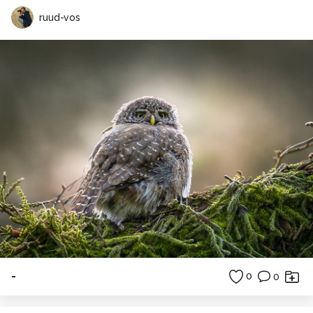
ruud-vos
-
0
0