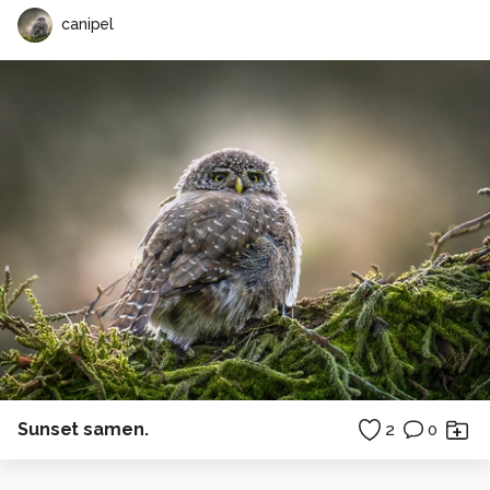
canipel
Sunset samen.
2
0