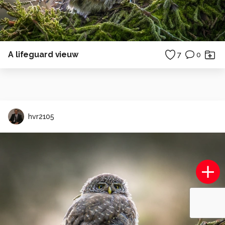
A lifeguard vieuw
7
0
hvr2105