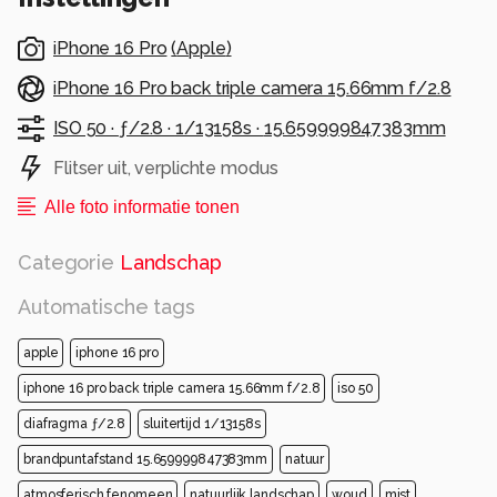
iPhone 16 Pro
(
Apple
)
iPhone 16 Pro back triple camera 15.66mm f/2.8
ISO 50 ·
ƒ/2.8 ·
1/13158s ·
15.659999847383mm
Flitser uit, verplichte modus
Alle foto informatie tonen
Categorie
Landschap
Automatische tags
apple
iphone 16 pro
iphone 16 pro back triple camera 15.66mm f/2.8
iso 50
diafragma ƒ/2.8
sluitertijd 1/13158s
brandpuntafstand 15.659999847383mm
natuur
atmosferisch fenomeen
natuurlijk landschap
woud
mist