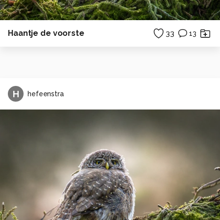
Haantje de voorste
33
13
H
hefeenstra