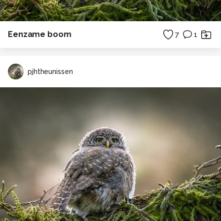
Eenzame boom
7
1
pjhtheunissen