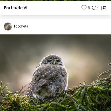
Fortitude VI
6
1
fotohela