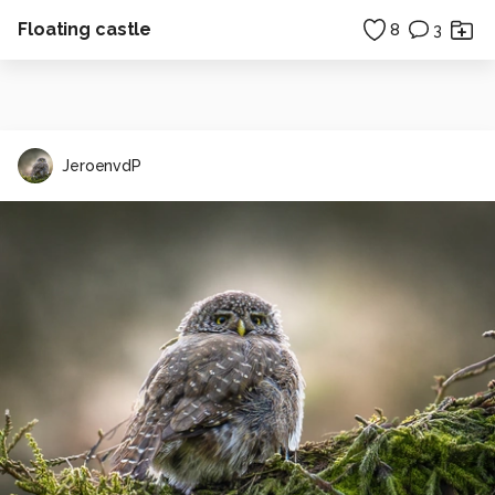
Floating castle
8
3
JeroenvdP