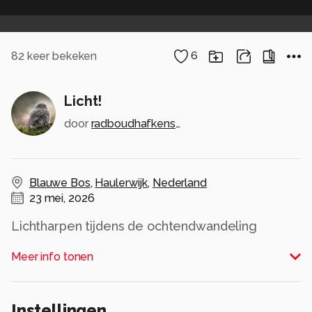
82
keer bekeken
6
Licht!
door
radboudhafkenscheid
Blauwe Bos
,
Haulerwijk
,
Nederland
23 mei, 2026
Lichtharpen tijdens de ochtendwandeling
Alle rechten voorbehouden
Meer info tonen
Instellingen