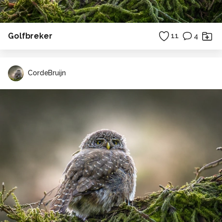
Golfbreker
11
4
CordeBruijn