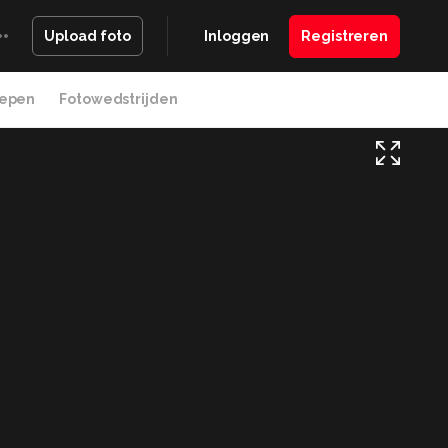
Inloggen
Registreren
Upload foto
epen
Fotowedstrijden