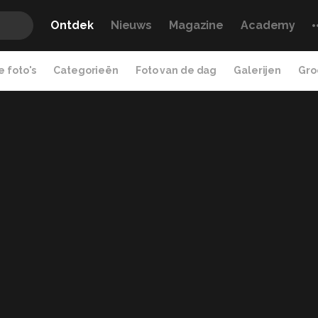
Ontdek
Nieuws
Magazine
Academy
 foto's
Categorieën
Foto van de dag
Galerijen
Gro