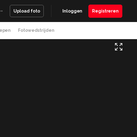
Inloggen
Registreren
Upload foto
epen
Fotowedstrijden