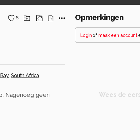
Opmerkingen
6
Login
of
maak een account
 Bay
,
South Africa
Wees de eers
hap. Nagenoeg geen