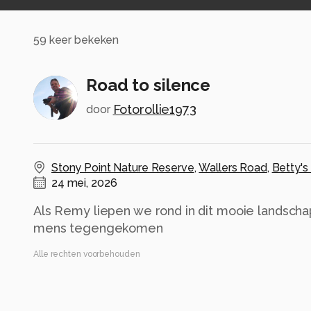
59
keer bekeken
Road to silence
Fotorollie1973
door
Stony Point Nature Reserve
,
Wallers Road
,
Betty's
24 mei, 2026
Als Remy liepen we rond in dit mooie landsc
mens tegengekomen
Alle rechten voorbehouden
Instellingen