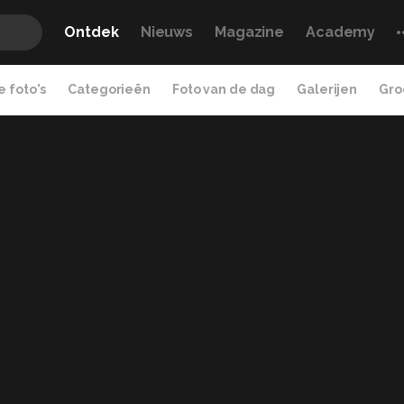
Ontdek
Nieuws
Magazine
Academy
 foto's
Categorieën
Foto van de dag
Galerijen
Gro