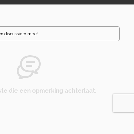
en discussieer mee!
te die een opmerking achterlaat.