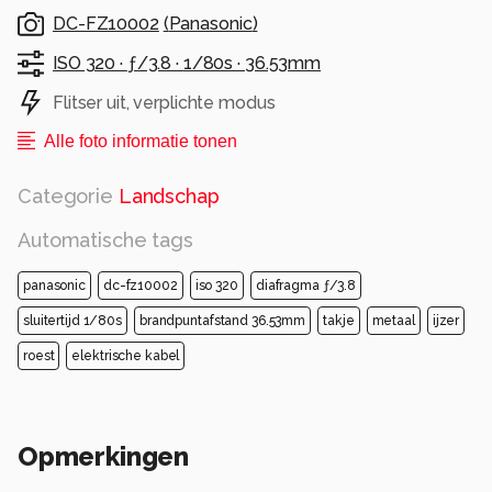
DC-FZ10002
(
Panasonic
)
ISO 320 ·
ƒ/3.8 ·
1/80s ·
36.53mm
Flitser uit, verplichte modus
Alle foto informatie tonen
Categorie
Landschap
Automatische tags
panasonic
dc-fz10002
iso 320
diafragma ƒ/3.8
sluitertijd 1/80s
brandpuntafstand 36.53mm
takje
metaal
ijzer
roest
elektrische kabel
Opmerkingen