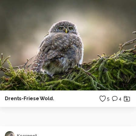
Drents-Friese Wold.
5
4
Keespoot