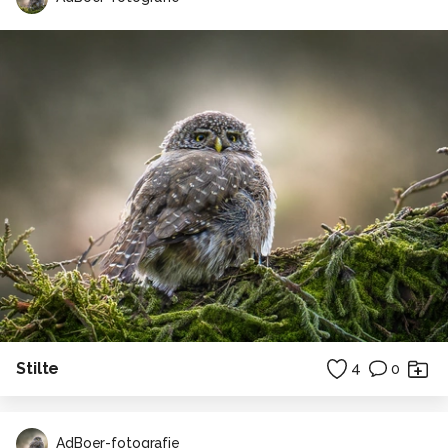
Stilte
4
0
AdBoer-fotografie