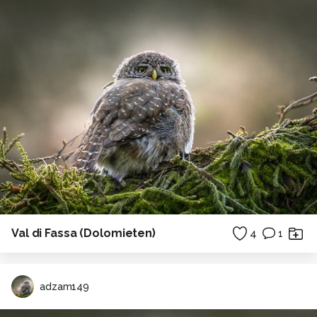
Val di Fassa (Dolomieten)
4
1
adzam149