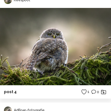
post 4
1
0
AdBoer-fotografie