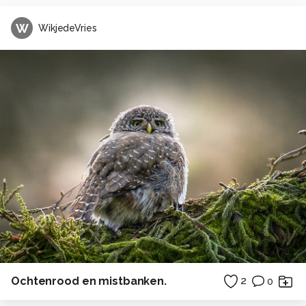
W
WikjedeVries
Ochtenrood en mistbanken.
2
0