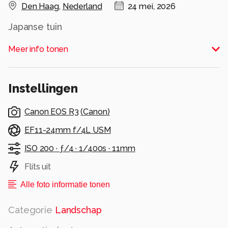
Den Haag
,
Nederland
24 mei, 2026
Japanse tuin
Alle rechten voorbehouden
Meer info tonen
Instellingen
Canon EOS R3
(
Canon
)
EF11-24mm f/4L USM
ISO 200 ·
ƒ/4 ·
1/400s ·
11mm
Flits uit
Alle foto informatie tonen
Categorie
Landschap