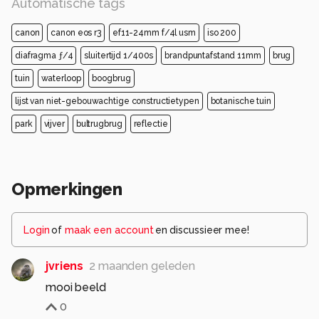
Automatische tags
canon
canon eos r3
ef11-24mm f/4l usm
iso 200
diafragma ƒ/4
sluitertijd 1/400s
brandpuntafstand 11mm
brug
tuin
waterloop
boogbrug
lijst van niet-gebouwachtige constructietypen
botanische tuin
park
vijver
bultrugbrug
reflectie
Opmerkingen
Login
of
maak een account
en discussieer mee!
jvriens
2 maanden geleden
mooi beeld
0