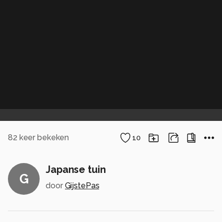
82
keer bekeken
10
Japanse tuin
G
door
GijstePas