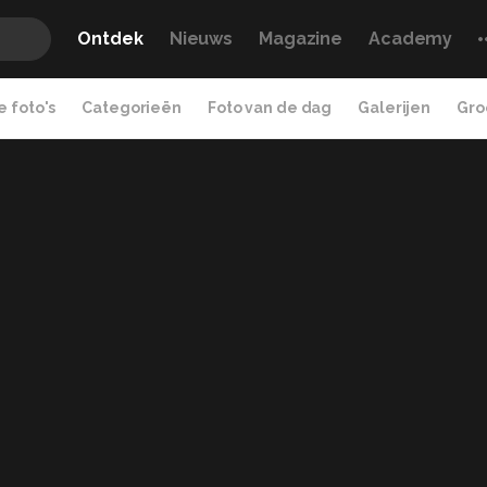
Ontdek
Nieuws
Magazine
Academy
 foto's
Categorieën
Foto van de dag
Galerijen
Gro