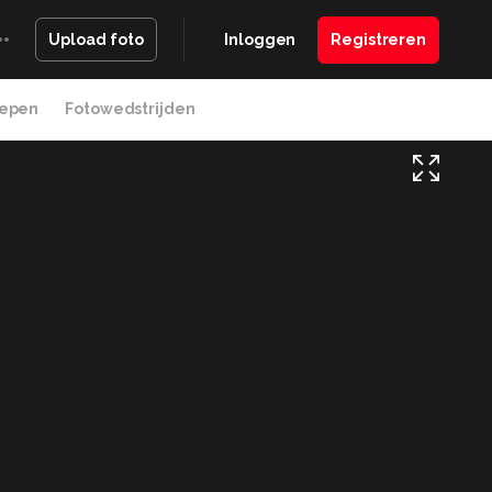
Inloggen
Registreren
Upload foto
epen
Fotowedstrijden