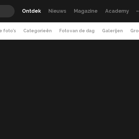
Ontdek
Nieuws
Magazine
Academy
 foto's
Categorieën
Foto van de dag
Galerijen
Gro