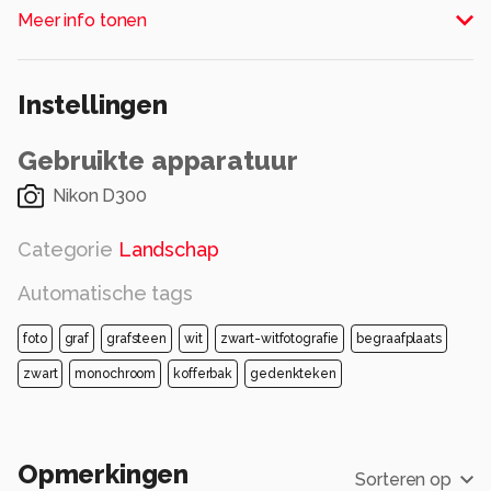
Meer info tonen
Alle rechten voorbehouden
Instellingen
Gebruikte apparatuur
Nikon D300
Categorie
Landschap
Automatische tags
foto
graf
grafsteen
wit
zwart-witfotografie
begraafplaats
zwart
monochroom
kofferbak
gedenkteken
Opmerkingen
Sorteren op