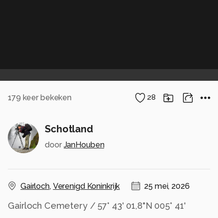
179
keer bekeken
28
Schotland
door
JanHouben
Gairloch
,
Verenigd Koninkrijk
25 mei, 2026
Gairloch Cemetery / 57° 43' 01,8"N 005° 41'
12,6"W