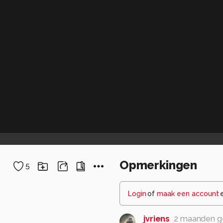
Opmerkingen
5
Login
of
maak een account
jvriens
2 maanden g