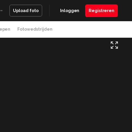
Inloggen
Registreren
Upload foto
epen
Fotowedstrijden