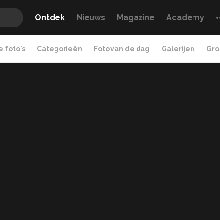
Ontdek
Nieuws
Magazine
Academy
 foto's
Categorieën
Foto van de dag
Galerijen
Gro