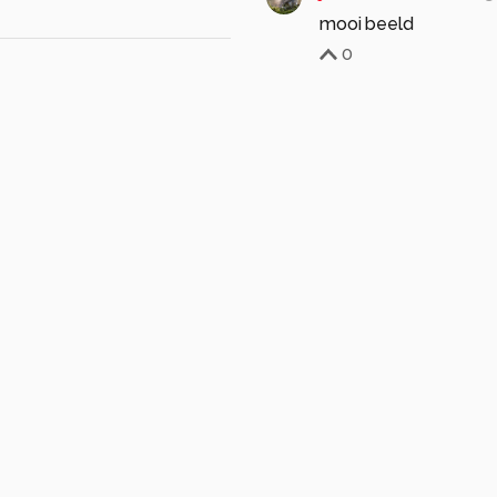
mooi beeld
0