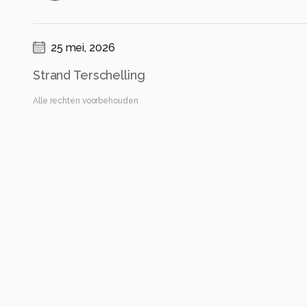
25 mei, 2026
Strand Terschelling
Alle rechten voorbehouden
Instellingen
NIKON Z f
(
NIKON CORPORATION
)
NIKKOR Z 28-400mm f/4-8 VR
ISO 100 ·
ƒ/10 ·
1/640s ·
28mm
Flits uit
Alle foto informatie tonen