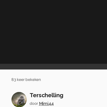
83
keer bekeken
Terschelling
Mimi44
door