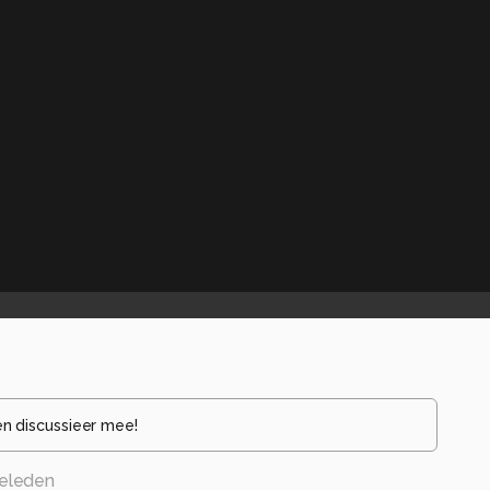
en discussieer mee!
eleden