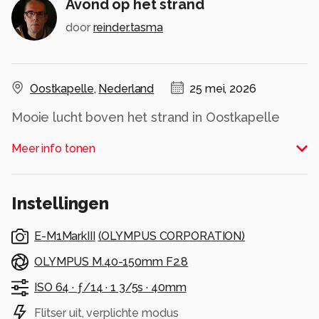
Avond op het strand
door
reinder.tasma
Oostkapelle
,
Nederland
25 mei, 2026
Mooie lucht boven het strand in Oostkapelle
Alle rechten voorbehouden
Meer info tonen
Instellingen
E-M1MarkIII
(
OLYMPUS CORPORATION
)
OLYMPUS M.40-150mm F2.8
ISO 64 ·
ƒ/14 ·
1 3/5s ·
40mm
Flitser uit, verplichte modus