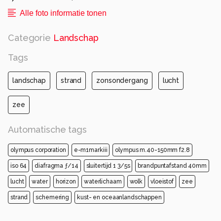
Alle foto informatie tonen
Categorie
Landschap
Tags
landschap
strand
zonsondergang
lucht
zee
Automatische tags
olympus corporation
e-m1markiii
olympus m.40-150mm f2.8
iso 64
diafragma ƒ/14
sluitertijd 1 3/5s
brandpuntafstand 40mm
lucht
water
horizon
waterlichaam
wolk
vloeistof
zee
strand
schemering
kust- en oceaanlandschappen