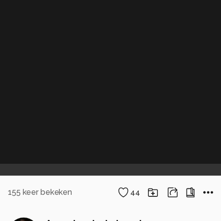
155
keer bekeken
44