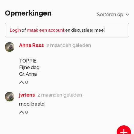
Opmerkingen
Sorteren op
Login
of
maak een account
en discussieer mee!
Anna Rass
2 maanden geleden
TOPPIE
Fijne dag
Gr. Anna
0
jvriens
2 maanden geleden
mooi beeld
0