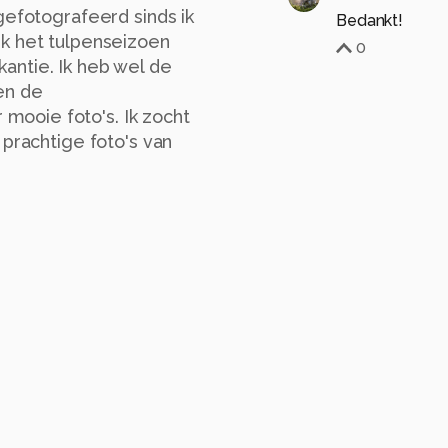
gefotografeerd sinds ik
Bedankt!
ik het tulpenseizoen
0
antie. Ik heb wel de
en de
ooie foto's. Ik zocht
 prachtige foto's van
 op Instagram. 's Avonds
ende dag rond
Na het maken van foto's
ewandeld.