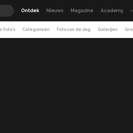
Ontdek
Nieuws
Magazine
Academy
 foto's
Categorieën
Foto van de dag
Galerijen
Gro