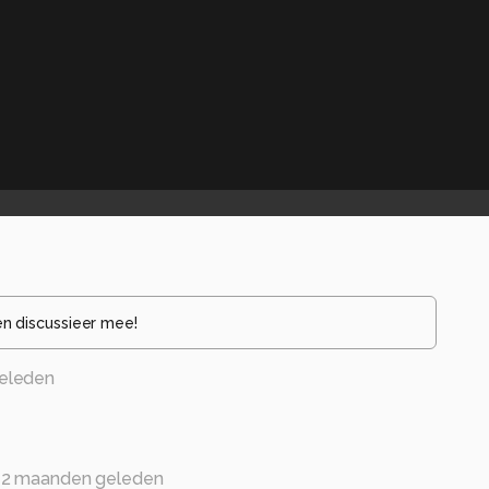
en discussieer mee!
eleden
2 maanden geleden