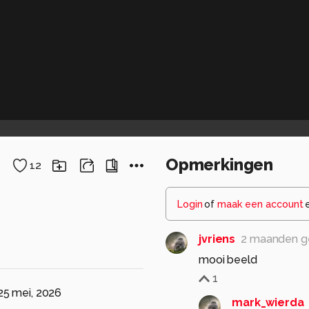
Opmerkingen
12
Login
of
maak een account
jvriens
2 maanden g
mooi beeld
1
25 mei, 2026
mark_wierda