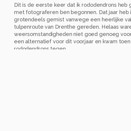
Dit is de eerste keer dat ik rododendrons heb 
met fotograferen ben begonnen. Dat jaar heb 
grotendeels gemist vanwege een heerlijke vak
tulpenroute van Drenthe gereden. Helaas war
weersomstandigheden niet goed genoeg voor m
een alternatief voor dit voorjaar en kwam toen
rododendrons tegen.
Toevallig kwam ik deze locatie gisteren tegen
besloot ik vroeg naar bed te gaan en de volg
zonsopgang naar Pinetum Ter Borgh te rijden. 
heb ik de gele wandelroute in de Evertsbos b
Alle rechten voorbehouden
Instellingen