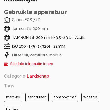
beloning voor het vroege opstaan.
Alle rechten voorbehouden
Gebruikte apparatuur
Canon EOS 77D
Tamron 18-200 mm
TAMRON 18-200mm F/3.5-6.3 DiII A14E
ISO 100 ·
ƒ/5 ·
1/320s ·
22mm
Flitser uit, verplichte modus
Alle foto informatie tonen
Categorie
Landschap
Tags
marokko
zandduinen
zonsopkomst
woestijn
berbers