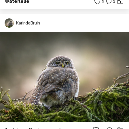
Waterlelie
2
0
KarindeBruin