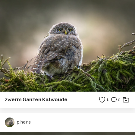
zwerm Ganzen Katwoude
1
0
p.heins