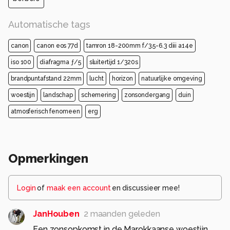
Automatische tags
canon
canon eos 77d
tamron 18-200mm f/3.5-6.3 diii a14e
iso 100
diafragma ƒ/5
sluitertijd 1/320s
brandpuntafstand 22mm
lucht
horizon
natuurlijke omgeving
woestijn
landschap
schemering
zonsondergang
duin
atmosferisch fenomeen
erg
Opmerkingen
Login
of
maak een account
en discussieer mee!
JanHouben
2 maanden geleden
Een zonsopkomst in de Marokkaanse woestijn