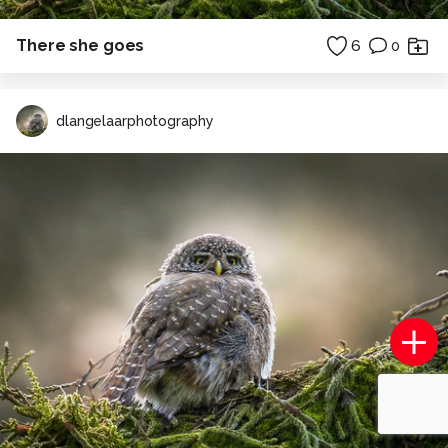
There she goes
6
0
dlangelaarphotography