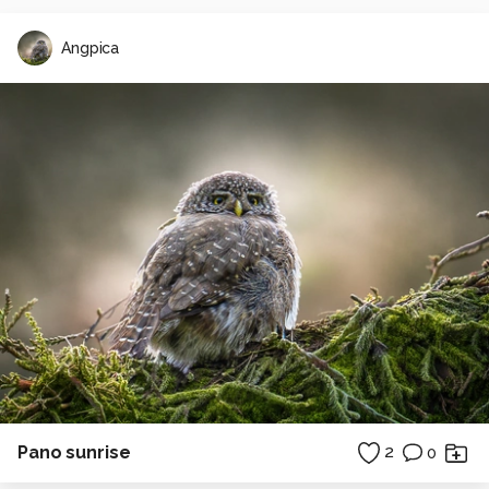
Angpica
Pano sunrise
2
0