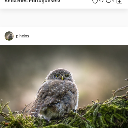
Andaimes Portugueses!
17
1
p.heins