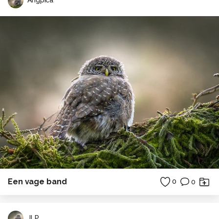
Angpica
Een vage band
0
0
JLP