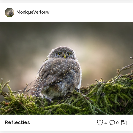
MoniqueVerlouw
Reflecties
4
0