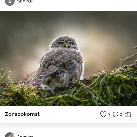
S
Speeds
Zonsopkomst
3
0