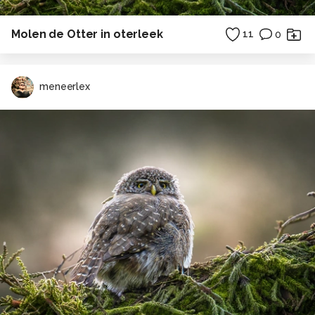
Molen de Otter in oterleek
11
0
meneerlex