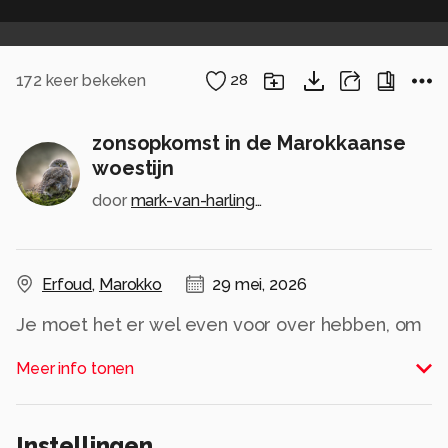
172
keer bekeken
28
zonsopkomst in de Marokkaanse
woestijn
door
mark-van-harlingen
Erfoud
,
Marokko
29 mei, 2026
Je moet het er wel even voor over hebben, om
een foto als deze te kunnen maken. Vooral als je
Meer info tonen
vakantie viert. Maar het was het wel waard. Na
een nachtje in een tent, in de Marokkaanse
woestijn, in the middle of nowhere, was dit de
Instellingen