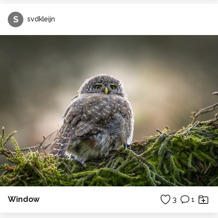
S
svdkleijn
Window
3
1