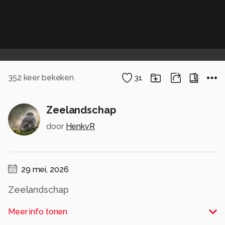
352
keer bekeken
31
Zeelandschap
door
HenkvR
29 mei, 2026
Zeelandschap
Alle rechten voorbehouden
Meer info tonen