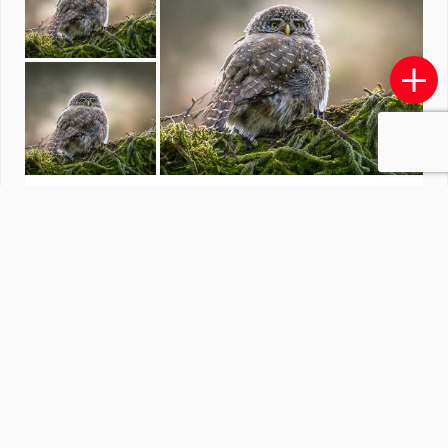
Fotowedstrijd Bewerkte foto
door
redactiezoom
·
1246 foto's
Soortgelijke foto's
Siska7211