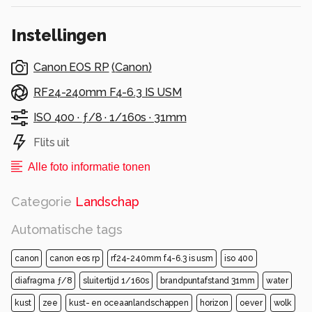
Instellingen
Canon EOS RP
(
Canon
)
RF24-240mm F4-6.3 IS USM
ISO 400 ·
ƒ/8 ·
1/160s ·
31mm
Flits uit
Alle foto informatie tonen
Categorie
Landschap
Automatische tags
canon
canon eos rp
rf24-240mm f4-6.3 is usm
iso 400
diafragma ƒ/8
sluitertijd 1/160s
brandpuntafstand 31mm
water
kust
zee
kust- en oceaanlandschappen
horizon
oever
wolk